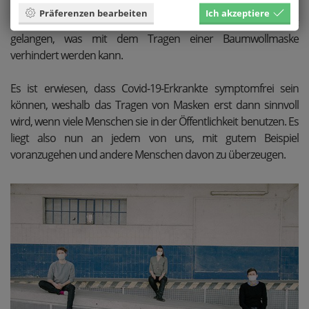
eingeatmet werden und zu einer Infizierung führen. Daher ist es
Präferenzen bearbeiten
Ich akzeptiere
umso wichtiger, dass diese Partikel gar nicht erst in die Luft
gelangen, was mit dem Tragen einer Baumwollmaske
verhindert werden kann.
Es ist erwiesen, dass Covid-19-Erkrankte symptomfrei sein
können, weshalb das Tragen von Masken erst dann sinnvoll
wird, wenn viele Menschen sie in der Öffentlichkeit benutzen. Es
liegt also nun an jedem von uns, mit gutem Beispiel
voranzugehen und andere Menschen davon zu überzeugen.