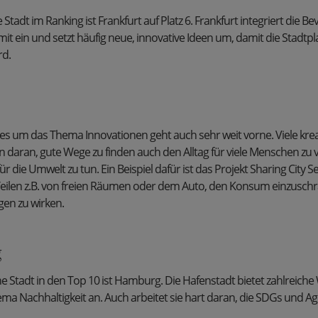
Stadt im Ranking ist Frankfurt auf Platz 6. Frankfurt integriert die Be
it ein und setzt häufig neue, innovative Ideen um, damit die Stadtp
rd.
 es um das Thema Innovationen geht auch sehr weit vorne. Viele kre
en daran, gute Wege zu finden auch den Alltag für viele Menschen zu
für die Umwelt zu tun. Ein Beispiel dafür ist das Projekt Sharing City S
s Teilen z.B. von freien Räumen oder dem Auto, den Konsum einzusc
en zu wirken.
g
he Stadt in den Top 10 ist Hamburg. Die Hafenstadt bietet zahlreic
ema Nachhaltigkeit an. Auch arbeitet sie hart daran, die SDGs und A