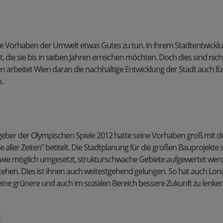
le Vorhaben der Umwelt etwas Gutes zu tun. In ihrem Stadtentwickl
tet, die sie bis in sieben Jahren erreichen möchten. Doch dies sind nich
ren arbeitet Wien daran die nachhaltige Entwicklung der Stadt auch fü
.
eber der Olympischen Spiele 2012 hatte seine Vorhaben groß mit d
 aller Zeiten” betitelt. Die Stadtplanung für die großen Bauprojekte s
 wie möglich umgesetzt, strukturschwache Gebiete aufgewertet we
stehen. Dies ist ihnen auch weitestgehend gelungen. So hat auch Lo
 eine grünere und auch im sozialen Bereich bessere Zukunft zu lenken
t