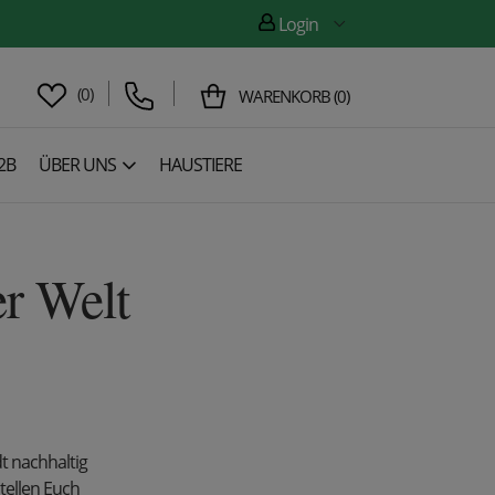
Login
(
0
)
WARENKORB
(
0
)
2B
ÜBER UNS
HAUSTIERE
er Welt
dt nachhaltig
stellen Euch