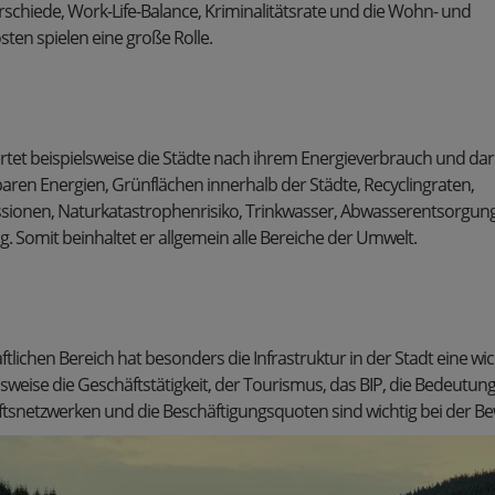
hiede, Work-Life-Balance, Kriminalitätsrate und die Wohn- und
ten spielen eine große Rolle.
rtet beispielsweise die Städte nach ihrem Energieverbrauch und da
aren Energien, Grünflächen innerhalb der Städte, Recyclingraten,
sionen, Naturkatastrophenrisiko, Trinkwasser, Abwasserentsorgun
. Somit beinhaltet er allgemein alle Bereiche der Umwelt.
ftlichen Bereich hat besonders die Infrastruktur in der Stadt eine w
sweise die Geschäftstätigkeit, der Tourismus, das BIP, die Bedeutung
ftsnetzwerken und die Beschäftigungsquoten sind wichtig bei der B