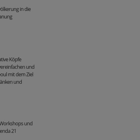
völkerung in die
lanung
ative Köpfe
 vereinfachen und
eoul mit dem Ziel
hränken und
he Workshops und
genda 21