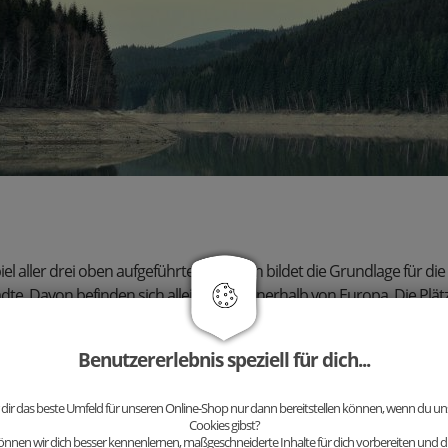
 aller drei oben aufgeführten Kriterien bildet die Grundlage für di
dte. Davon befinden sich alleine acht innerhalb von Europa. Die Plätz
Benutzererlebnis speziell für dich...
 dir das beste Umfeld für unseren Online-Shop nur dann bereitstellen können, wenn du uns
Cookies gibst?
tand die geringste Einwohnerzahl von allen Top 10 platzierten Städt
nnen wir dich besser kennenlernen, maßgeschneiderte Inhalte für dich vorbereiten und di