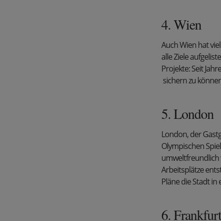
4. Wien
Auch Wien hat vie
alle Ziele aufgelis
Projekte: Seit Jah
sichern zu können
5. London
London, der Gastg
Olympischen Spiele
umweltfreundlich
Arbeitsplätze ent
Pläne die Stadt in
6. Frankfur