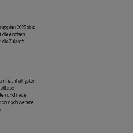
ungsplan 2025 sind
t die einzigen
r die Zukunft
en “nachhaltigsten
ollte so
rden und neue
ndon noch weitere
.