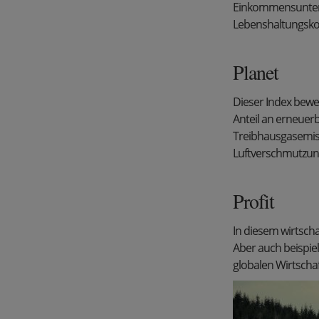
Einkommensuntersc
Lebenshaltungskos
Planet
Dieser Index bewe
Anteil an erneuerb
Treibhausgasemis
Luftverschmutzung
Profit
In diesem wirtscha
Aber auch beispiel
globalen Wirtscha