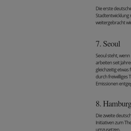
Die erste deutsche 
Stadtentwicklung m
weitergebracht wi
7. Seoul
Seoul steht, wenn
arbeiten seit Jahr
gleichzeitig etwas 
durch freiwillige
Emissionen entgeg
8. Hambur
Die zweite deutsc
Initiativen zum Th
umzusetzen.