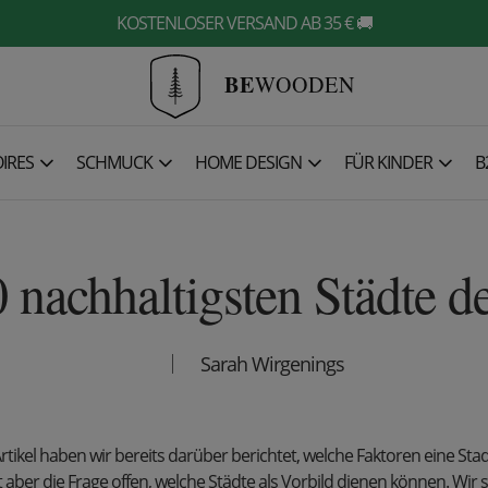
KOSTENLOSER VERSAND AB 35 € 🚚
BE
WOODEN
IRES
SCHMUCK
HOME DESIGN
FÜR KINDER
B
 nachhaltigsten Städte d
Sarah Wirgenings
rtikel haben wir bereits darüber berichtet, welche Faktoren eine Sta
 aber die Frage offen, welche Städte als Vorbild dienen können. Wir 