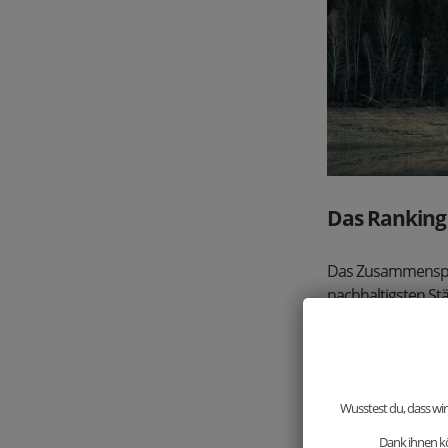
Das Ranking
Das Zusammenspiel
nachhaltigsten Stä
wie folgt:
1. Zürich
Wusstest du, dass wir
Zürich hat mit Abs
Dank ihnen kö