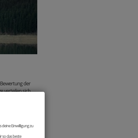
e Bewertung der
e verteilen sich
 deine Einwilligung zu
en. Dennoch tut sie
r so das beste