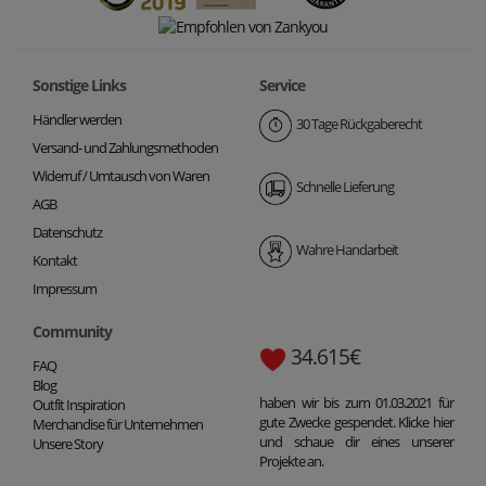
Sonstige Links
Service
Händler werden
30 Tage Rückgaberecht
Versand- und Zahlungsmethoden
Widerruf / Umtausch von Waren
Schnelle Lieferung
AGB
Datenschutz
Wahre Handarbeit
Kontakt
Impressum
Community
34.615€
FAQ
Blog
haben wir bis zum 01.03.2021 für
Outfit Inspiration
gute Zwecke gespendet. Klicke hier
Merchandise für Unternehmen
und schaue dir eines unserer
Unsere Story
Projekte an.