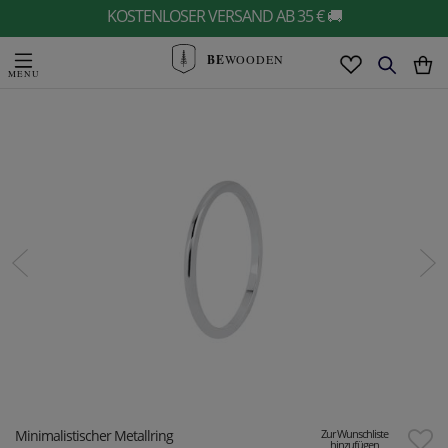
KOSTENLOSER VERSAND AB 35 € 🚚
BE
WOODEN
Minimalistischer Metallring
Zur Wunschliste
hinzufügen