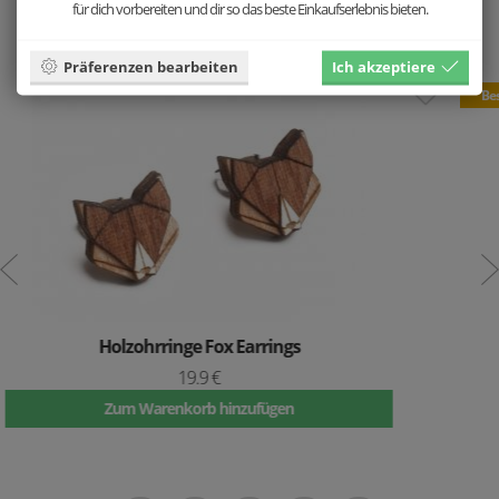
Wir empfehlen dazu:
für dich vorbereiten und dir so das beste Einkaufserlebnis bieten.
Präferenzen bearbeiten
Ich akzeptiere
Bestseller
ings
Holzuhr Arte Nox Cl
49.9 €
gen
Zum Warenkorb hinzufü