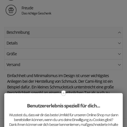
Freude
Das richtige Geschenk
Beschreibung
Details
Größe
Versand
Einfachheit und Minimalismus im Design ist unser wichtigstes
Anliegen bei der Herstellung von Schmuck. Der Cami-Ring ist ein
Beispiel dafür. Ein kleines Schmuckstück unterstreicht eine große
Persönlichkeit, sowohl an einem gewöhnlichen Tag als auch zu
einem besonderen Anlass.
Benutzererlebnis speziell für dich...
Du kannst zwischen den Ringgrößen 52-57 wählen.
Wusstest du, dass wir dir das beste Umfeld für unseren Online-Shop nur dann
bereitstellen können, wenn du uns deine Einwilligung zu Cookies gibst?
Dank ihnen können wir dich besser kennenlernen, maßgeschneiderte Inhalte