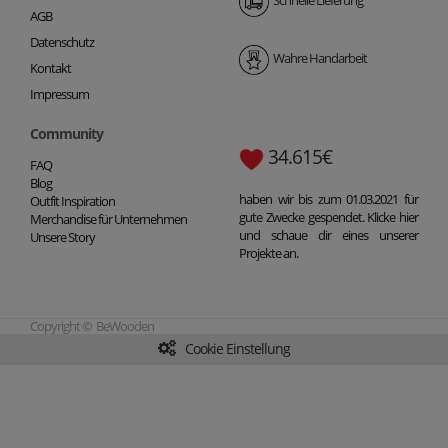
Schnelle Lieferung
AGB
Datenschutz
Wahre Handarbeit
Kontakt
Impressum
Community
34.615€
FAQ
Blog
haben wir bis zum 01.03.2021 für
Outfit Inspiration
gute Zwecke gespendet. Klicke hier
Merchandise für Unternehmen
und schaue dir eines unserer
Unsere Story
Projekte an.
Copyright © BeWooden
Cookie Einstellung