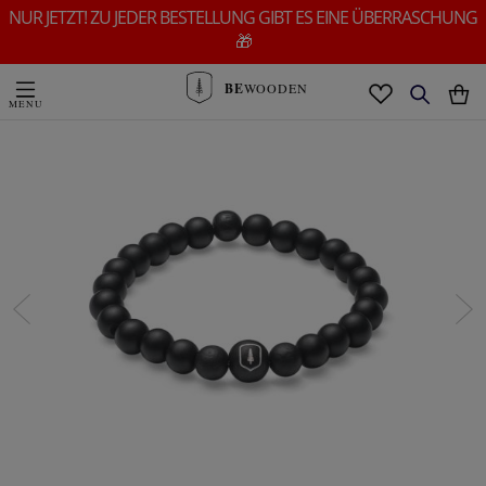
NUR JETZT! ZU JEDER BESTELLUNG GIBT ES EINE ÜBERRASCHUNG
🎁
BE
WOODEN