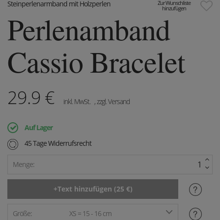
Steinperlenarmband mit Holzperlen
Zur Wunschliste
hinzufügen
Perlenamband
Cassio Bracelet
29.9
€
inkl. MwSt.
, zzgl. Versand
Auf Lager
45 Tage Widerrufsrecht
Menge:
Größe:
XS = 15 - 16 cm