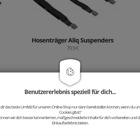
Hosenträger Aliq Suspenders
79.9 €
Benutzererlebnis speziell für dich...
 dir das beste Umfeld für unseren Online-Shop nur dann bereitstellen können, wenn du uns
Cookies gibst?
nnen wir dich besser kennenlernen, maßgeschneiderte Inhalte für dich vorbereiten und di
Einkaufserlebnis bieten.