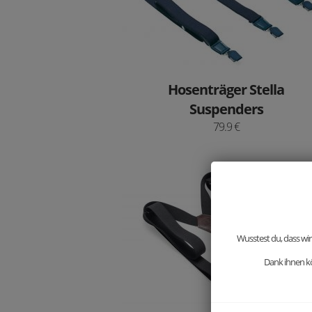
Hosenträger Stella
Suspenders
79.9 €
Wusstest du, dass wir
Dank ihnen kö