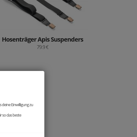
Hosenträger Apis Suspenders
79.9 €
 deine Einwilligung zu
r so das beste