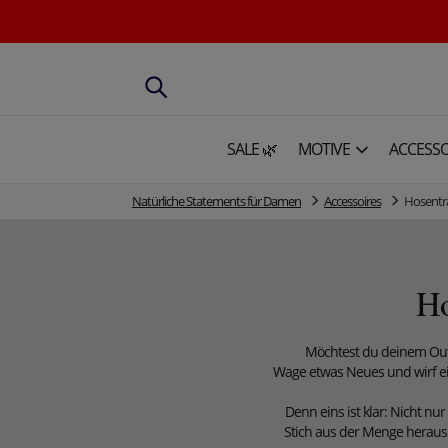
SALE 🌿
MOTIVE
ACCESSO
Natürliche Statements für Damen
Accessoires
Hosentr
Ho
Möchtest du deinem Outf
Wage etwas Neues und wirf ei
Denn eins ist klar: Nicht n
Stich aus der Menge heraus 