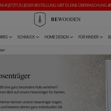
NUR JETZT! ZU JEDER BESTELLUNG GIBT ES EINE ÜBERRASCHUNG 
BE
WOODEN
IRES
SCHMUCK
HOME DESIGN
FÜR KINDER
B
äger
senträger
it eine ganz besondere Note verleihen?
nen Blick auf unsere Hosenträger für Damen.
ur Herren können unsere Hosenträger tragen.
und beweise deinen ganz individuellen Stil.