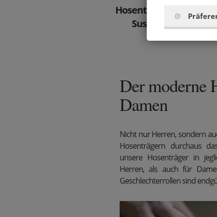
Hosenträger Brunn
Präfere
Suspenders
79.9 €
Der moderne H
Damen
Nicht nur Herren, sondern au
Hosenträgern durchaus das 
unsere Hosenträger in jegl
Herren, als auch für Damen
Geschlechterrollen sind endgül