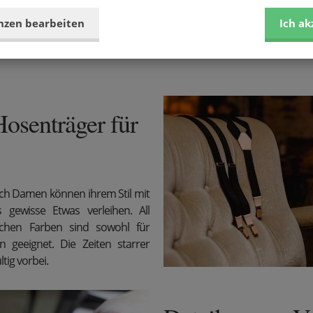
nzen bearbeiten
Ich ak
osenträger für
ch Damen können ihrem Stil mit
gewisse Etwas verleihen. All
ichen Farben sind sowohl für
 geeignet. Die Zeiten starrer
tig vorbei.