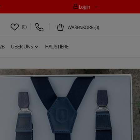

Login
(
0
)
WARENKORB
(
0
)
2B
ÜBER UNS
HAUSTIERE