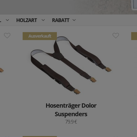
L
HOLZART
RABATT
Ausverkauft
Hosenträger Dolor
Suspenders
79.9 €