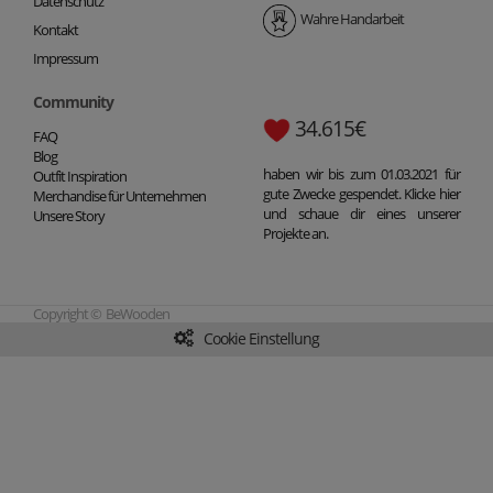
Datenschutz
Wahre Handarbeit
Kontakt
Impressum
Community
34.615€
FAQ
Blog
haben wir bis zum 01.03.2021 für
Outfit Inspiration
gute Zwecke gespendet. Klicke hier
Merchandise für Unternehmen
und schaue dir eines unserer
Unsere Story
Projekte an.
Copyright © BeWooden
Cookie Einstellung