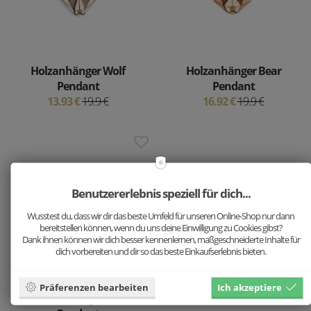
Holzanhänger Wolf
Holzanhänger Bear
Pendant
Pendant
13.93 €
19.9 €
16.92 €
19.9 €
Benutzererlebnis speziell für dich...
Wusstest du, dass wir dir das beste Umfeld für unseren Online-Shop nur dann
bereitstellen können, wenn du uns deine Einwilligung zu Cookies gibst?
Dank ihnen können wir dich besser kennenlernen, maßgeschneiderte Inhalte für
dich vorbereiten und dir so das beste Einkaufserlebnis bieten.
Präferenzen bearbeiten
Ich akzeptiere
Holzanhänger Fox