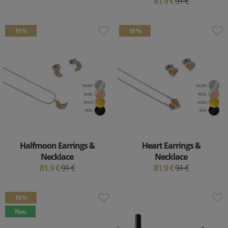
81.9 €
91 €
10 %
10 %
Halfmoon Earrings &
Heart Earrings &
Necklace
Necklace
81.9 €
91 €
81.9 €
91 €
10 %
Neu