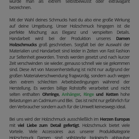
würde man als extrem selbstbewusst oder extravagant
bezeichnen.
Mit der Wahl deines Schmucks hast du also eine große Wirkung
auf deine Umgebung. Unser Holzschmuck hingegen ist die
perfekte Mischung aus Eleganz und verspielten Details.
Handarbeit wird bei der Produktion unseres
Damen
Holzschmucks
groß geschrieben. Sorgfalt bei der Auswahl der
Materialien und Handarbeit sind leider in Zeiten von Fast Fashion
zur Seltenheit geworden. Trends werden gesetzt und nach kurzer
Zeit verschwinden sie wieder, genauso schnell wie sie gekommen
sind. Diese Art von Massenherstellung ist nicht nur aufgrund der
großen Materialverschwendung fragwürdig, sondern auch wegen
den extrem schlechten Arbeitsbedingungen während der
Herstellung. Es werden billige Rohstoffe verarbeitet und nicht
selten enthalten
Ohrringe,
Anhänger
,
Ringe
und Ketten
hohe
Belastungen an Cadmium und Blei. Das ist nicht nur gefährlich für
den Verbraucher sondern auch für die Umwelt keineswegs ideal.
Bei uns wird der Holzschmuck ausschließlich im
Herzen Europas
mit
viel Liebe zum Detail gefertigt
. Holzschmuck bietet viele
Vorteile. Viele Accessoires aus unserer Produktkategorie
Holzschmuck Damen sind vollständig biologisch abbaubar