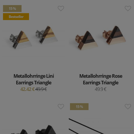
15 %
Bestseller
Metallohrringe Lini
Metallohrringe Rose
Earrings Triangle
Earrings Triangle
42.42 €
49.9 €
49.9 €
15 %