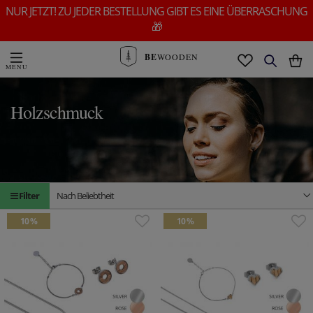
NUR JETZT! ZU JEDER BESTELLUNG GIBT ES EINE ÜBERRASCHUNG
🎁
BE
WOODEN
Holzschmuck
Filter
Nach Beliebtheit
10 %
10 %