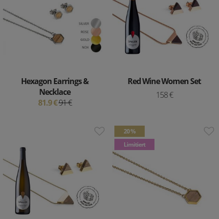
Hexagon Earrings &
Red Wine Women Set
Necklace
158 €
81.9 €
91 €
20 %
Limitiert