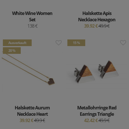
White Wine Women
Halskette Apis
Set
Necklace Hexagon
138 €
39.92 €
49.9 €
Ausverkauft
15 %
20 %
Halskette Aurum
Metallohrringe Red
Necklace Heart
Earrings Triangle
39.92 €
49.9 €
42.42 €
49.9 €