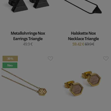
Metallohrringe Nox
Halskette Nox
Earrings Triangle
Necklace Triangle
49.9 €
59.42 €
69.9 €
30 %
Neu