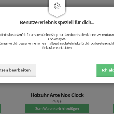
Wir empfehlen dazu:
Benutzererlebnis speziell für dich...
 dir das beste Umfeld für unseren Online-Shop nur dann bereitstellen können, wenn du uns
Bestseller
Be
Cookies gibst?
nnen wir dich besser kennenlernen, maßgeschneiderte Inhalte für dich vorbereiten und di
Einkaufserlebnis bieten.
nzen bearbeiten
Ich ak
Holzuhr Arte Nox Clock
49.9 €
Zum Warenkorb hinzufügen