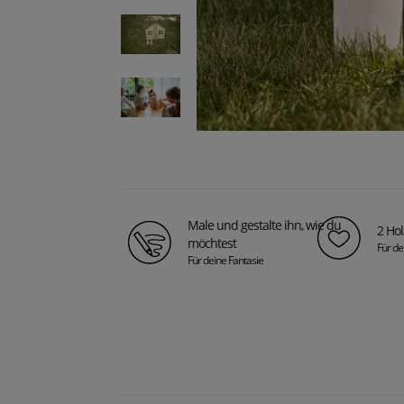
Male und gestalte ihn, wie du
2 Hol
möchtest
Für dei
Für deine Fantasie