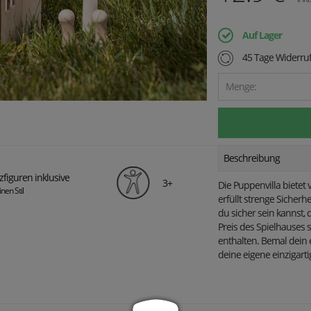
Auf Lager
45 Tage Widerruf
Menge:
Beschreibung
zfiguren inklusive
3+
Die Puppenvilla bietet v
nen Stil
erfüllt strenge Sicherh
du sicher sein kannst, 
Preis des Spielhauses 
enthalten. Bemal dein
deine eigene einzigarti