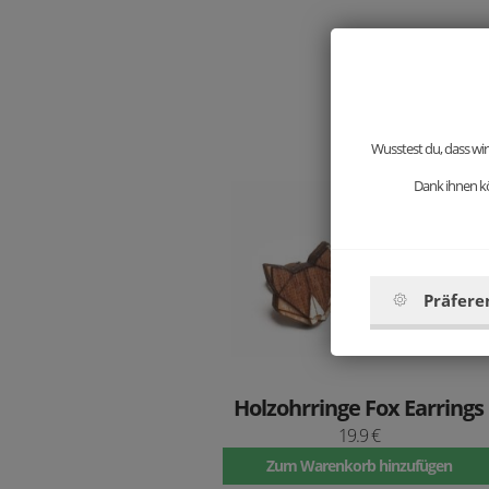
Wusstest du, dass wir
Dank ihnen kö
Präfere
Holzohrringe Fox Earrings
19.9 €
Zum Warenkorb hinzufügen