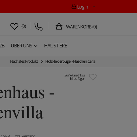

Login
(
0
)
WARENKORB
(
0
)
2B
ÜBER UNS
HAUSTIERE
Nächstes Produkt
Holzkleiderbügel - Häschen Carla
Zur Wunschliste
hinzufügen
nhaus -
nvilla
. MwSt.
, zzgl. Versand