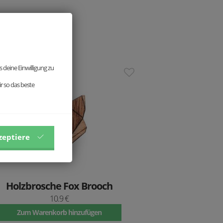
 deine Einwilligung zu
stseller
r so das beste
zeptiere
Holzbrosche Fox Brooch
10.9 €
Zum Warenkorb hinzufügen