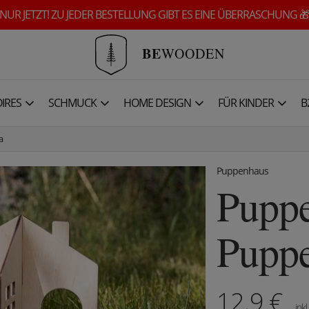
NUR JETZT! ZU JEDER BESTELLUNG GIBT ES EINE ÜBERRASCHUNG 
BE
WOODEN
IRES
SCHMUCK
HOME DESIGN
FÜR KINDER
B
a
Puppenhaus
Puppe
Puppe
12.9
€
inkl