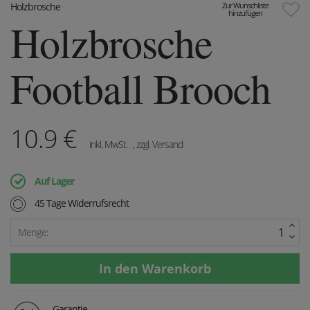
Holzbrosche
Zur Wunschliste
hinzufügen
Holzbrosche
Football Brooch
10.9
€
inkl. MwSt.
, zzgl. Versand
Auf Lager
45 Tage Widerrufsrecht
Menge:
Garantie