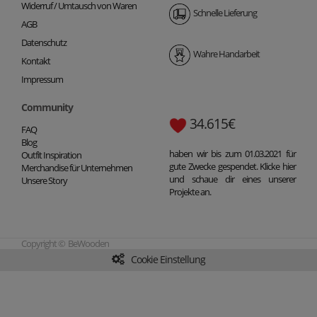
Widerruf / Umtausch von Waren
Schnelle Lieferung
AGB
Datenschutz
Wahre Handarbeit
Kontakt
Impressum
Community
34.615€
FAQ
Blog
haben wir bis zum 01.03.2021 für
Outfit Inspiration
gute Zwecke gespendet. Klicke hier
Merchandise für Unternehmen
und schaue dir eines unserer
Unsere Story
Projekte an.
Copyright © BeWooden
Cookie Einstellung