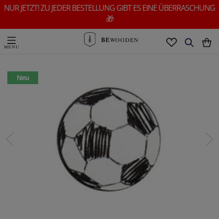
NUR JETZT! ZU JEDER BESTELLUNG GIBT ES EINE ÜBERRASCHUNG
🎁
BE
WOODEN
Neu