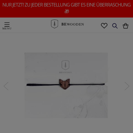
NUR JETZT! ZU JEDER BESTELLUNG GIBT ES EINE ÜBERRASCHUNG
🎁
BE
WOODEN