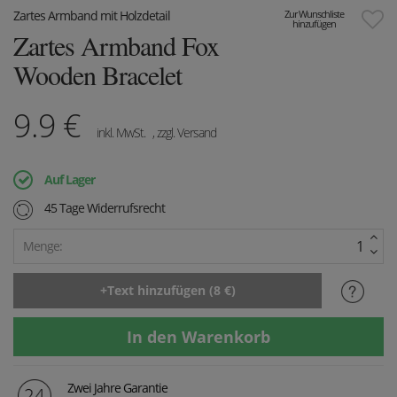
Zartes Armband mit Holzdetail
Zur Wunschliste
hinzufügen
Zartes Armband Fox
Wooden Bracelet
9.9
€
inkl. MwSt.
, zzgl. Versand
Auf Lager
45 Tage Widerrufsrecht
Menge:
Zwei Jahre Garantie