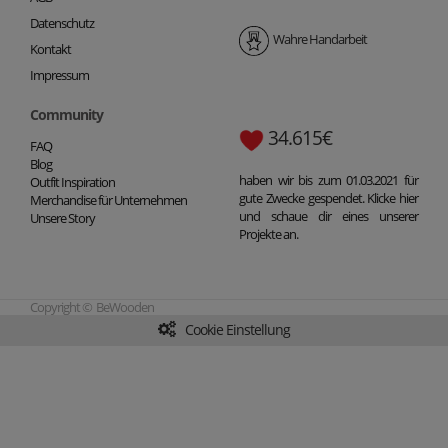
Datenschutz
Wahre Handarbeit
Kontakt
Impressum
Community
34.615€
FAQ
Blog
haben wir bis zum 01.03.2021 für
Outfit Inspiration
gute Zwecke gespendet. Klicke hier
Merchandise für Unternehmen
und schaue dir eines unserer
Unsere Story
Projekte an.
Copyright © BeWooden
Cookie Einstellung