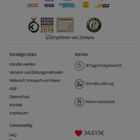
Sonstige Links
Service
Händler werden
30 Tage Rückgaberecht
Versand- und Zahlungsmethoden
Widerruf / Umtausch von Waren
Schnelle Lieferung
AGB
Datenschutz
Wahre Handarbeit
Kontakt
Impressum
Community
34.615€
FAQ