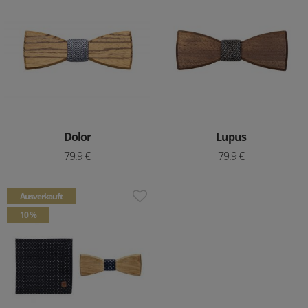
Dolor
Lupus
79.9 €
79.9 €
Ausverkauft
10 %