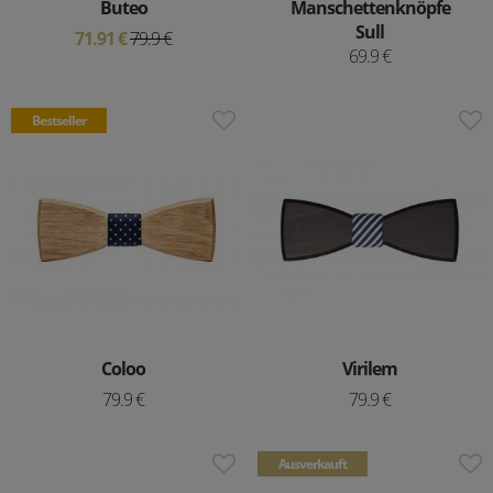
Buteo
Manschettenknöpfe
Sull
71.91 €
79.9 €
69.9 €
Bestseller
Coloo
Virilem
79.9 €
79.9 €
Ausverkauft