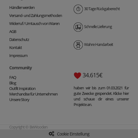
Händler werden
30 Tage Rückgaberecht
Versand- und Zahlungsmethoden
Widerruf / Umtausch von Waren
Schnelle Lieferung
AGB
Datenschutz
Wahre Handarbeit
Kontakt
Impressum
Community
34.615€
FAQ
Blog
haben wir bis zum 01.03.2021 für
Outfit Inspiration
gute Zwecke gespendet. Klicke hier
Merchandise für Unternehmen
und schaue dir eines unserer
Unsere Story
Projekte an.
Copyright © BeWooden
Cookie Einstellung