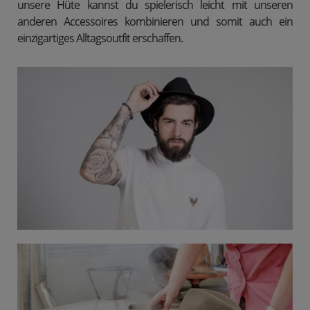
unsere Hüte kannst du spielerisch leicht mit unseren
anderen Accessoires kombinieren und somit auch ein
Hüte
einzigartiges Alltagsoutfit erschaffen.
Der Hut ist das Accessoire eines wahren Gentleman. Jedes Detail dieses
einzigartigen Accessoires ist von BeWooden entworfen und in
Zusammenarbeit mit Tonak gefertigt.
Tonak ist ein weltbekannter Hersteller von Filzhüten mit über 200 Jahren
Erfahrung. Die exklusive Verbindung von einzigartigem Design und der
präzisen Handarbeit unterstreicht deine Eleganz und dein
Selbstvertrauen.