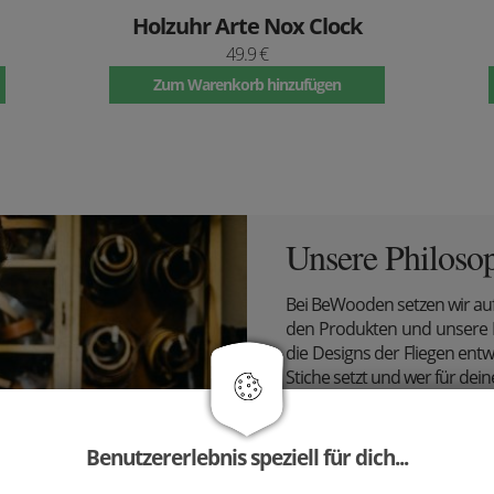
Holzuhr Arte Nox Clock
49.9 €
Zum Warenkorb hinzufügen
Unsere Philoso
Bei BeWooden setzen wir au
den Produkten und unsere Ph
die Designs der Fliegen ent
Stiche setzt und wer für dein
Wir bei BeWooden teilen ei
deren Schätzen sowie ehrl
Benutzererlebnis speziell für dich...
erhälst du von uns keine