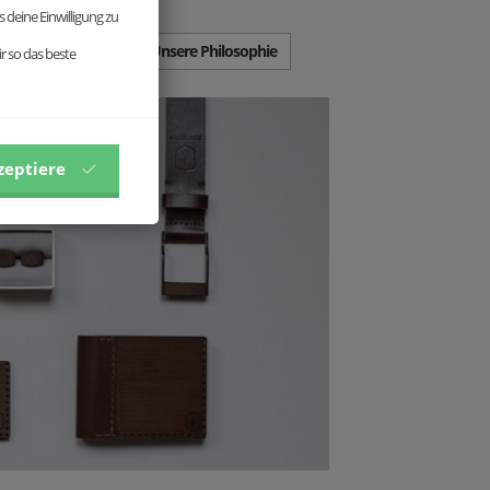
inzelstücke.
 deine Einwilligung zu
Unsere Philosophie
r so das beste
zeptiere