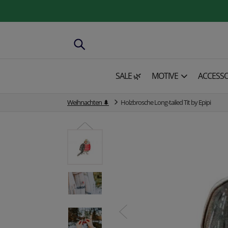
SALE 🌿
MOTIVE
ACCESSO
Weihnachten 🌲
Holzbrosche Long-tailed Tit by Epipi