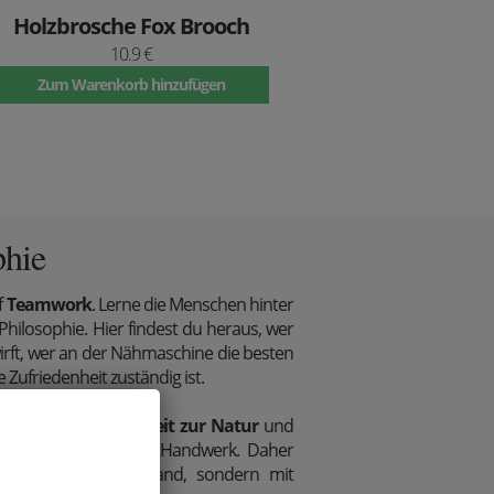
Holzbrosche Fox Brooch
10.9 €
Zum Warenkorb hinzufügen
phie
f
Teamwork
. Lerne die Menschen hinter
ilosophie. Hier findest du heraus, wer
wirft, wer an der Nähmaschine die besten
e Zufriedenheit zuständig ist.
ne tiefe
Verbundenheit zur Natur
und
ichem, traditionellen Handwerk. Daher
 Accessoires vom Band, sondern mit