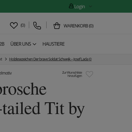
Login
(
0
)
WARENKORB
(
0
)
2B
ÜBER UNS
HAUSTIERE
kt
Holzlesezeichen Der brave Soldat Schwejk – Josef Lada ©
elmotiv
Zur Wunschliste
hinzufügen
rosche
tailed Tit by