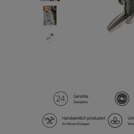
Garantie
Zwei Jahre
Handwerklich produziert
Umw
Im Herzen Europas
Ver