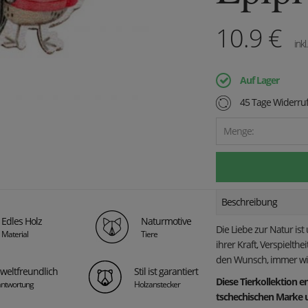
10.9
€
inkl
Auf Lager
45 Tage Widerruf
Menge:
Beschreibung
Edles Holz
Naturmotive
Die Liebe zur Natur is
Material
Tiere
ihrer Kraft, Verspielth
den Wunsch, immer wie
eltfreundlich
Stil ist garantiert
Diese Tierkollektion 
antwortung
Holzanstecker
tschechischen Marke u