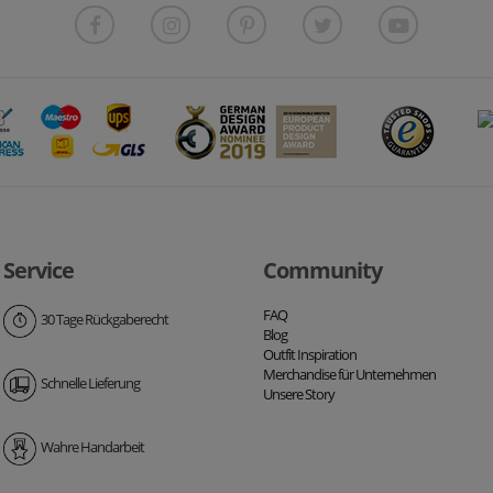
Service
Community
FAQ
30 Tage Rückgaberecht
Blog
Outfit Inspiration
Merchandise für Unternehmen
Schnelle Lieferung
Unsere Story
Wahre Handarbeit