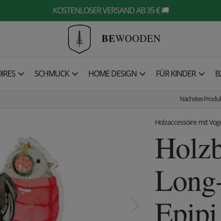
KOSTENLOSER VERSAND AB 35 € 🚚
BE
WOODEN
IRES
SCHMUCK
HOME DESIGN
FÜR KINDER
B
Nächstes Produ
Holzaccessoire mit Vog
Holzb
Long-
Epipi