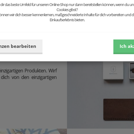
Leidenschaft maßgefertigte E
 dir das beste Umfeld für unseren Online-Shop nur dann bereitstellen können, wenn du uns
Cookies gibst?
nnen wir dich besser kennenlernen, maßgeschneiderte Inhalte für dich vorbereiten und di
Einkaufserlebnis bieten.
nzen bearbeiten
Ich ak
oires harmonieren aufgrund
großartig miteinander.
inzigartigen Produkten. Wirf
dich von den einzigartigen