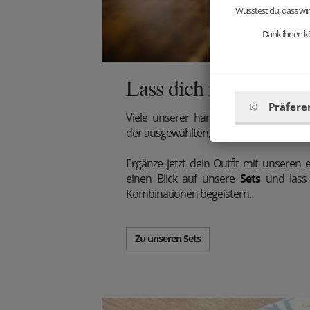
Wusstest du, dass wir
Dank ihnen kö
Lass dich inspirieren!
Präfere
Viele unserer handgefertigten Access
der ausgewählten, passenden Holzarten 
Ergänze jetzt dein Outfit mit unseren e
einen Blick auf unsere
Sets
und lass 
Kombinationen begeistern.
Zu unseren Sets