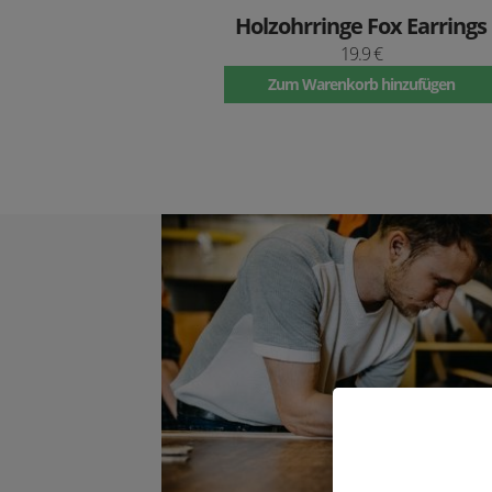
Holzohrringe Fox Earrings
19.9 €
Zum Warenkorb hinzufügen