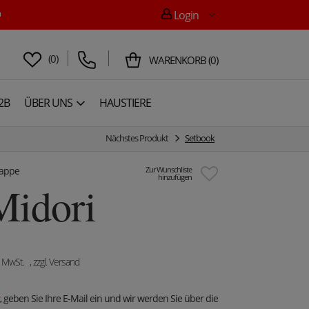

Login
(
0
)
WARENKORB
(
0
)
2B
ÜBER UNS
HAUSTIERE
Nächstes Produkt
Setbook
mappe
Zur Wunschliste
hinzufügen
Midori
. MwSt.
, zzgl. Versand
, geben Sie Ihre E-Mail ein und wir werden Sie über die