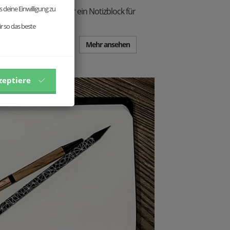
 deine Einwilligung zu
eatives Notizbuch oder ein Notizblock für
r so das beste
Mehr ansehen
zeptiere