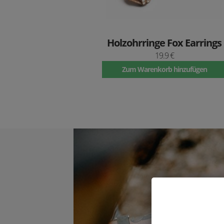
Holzohrringe Fox Earrings
19.9 €
Zum Warenkorb hinzufügen