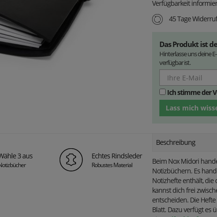
Verfügbarkeit informier
45 Tage Widerruf
Das Produkt ist de
Hinterlasse uns deine E
verfügbar ist.
Ich stimme der 
Lass mich wiss
Beschreibung
Wähle 3 aus
Echtes Rindsleder
Beim Nox Midori handel
Notizbücher
Robustes Material
Notizbüchern. Es hande
Notizhefte enthält, d
kannst dich frei zwisch
entscheiden
. Die Heft
Blatt.
Dazu verfügt es ü