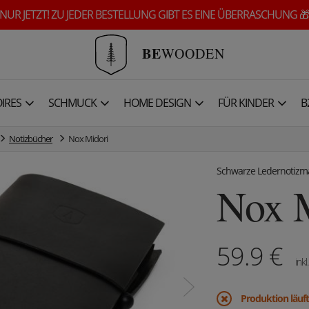
NUR JETZT! ZU JEDER BESTELLUNG GIBT ES EINE ÜBERRASCHUNG 
BE
WOODEN
IRES
SCHMUCK
HOME DESIGN
FÜR KINDER
B
Notizbücher
Nox Midori
Schwarze Ledernotiz
Nox 
59.9
€
inkl
Produktion läuft