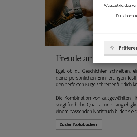
Wusstest du, dass wir
Dank ihnen kö
Präfere
Freude am Schreiben
Egal, ob du Geschichten schreiben, e
deine persönlichen Erinnerungen fest
den perfekten Kugelschreiber für dich kre
Die Kombination von ausgewählten Hö
sorgt für hohe Qualität und Langlebigke
einem passenden Notizbuch bilden sie d
Zu den Notizbüchern