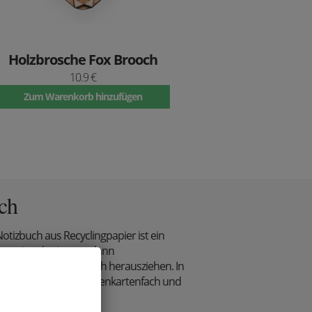
Holzbrosche Fox Brooch
10.9 €
Zum Warenkorb hinzufügen
ch
tizbuch aus Recyclingpapier ist ein
ccessoire, das immer dann
 Sie es auf einem Tisch herausziehen. In
h ein praktisches Visitenkartenfach und