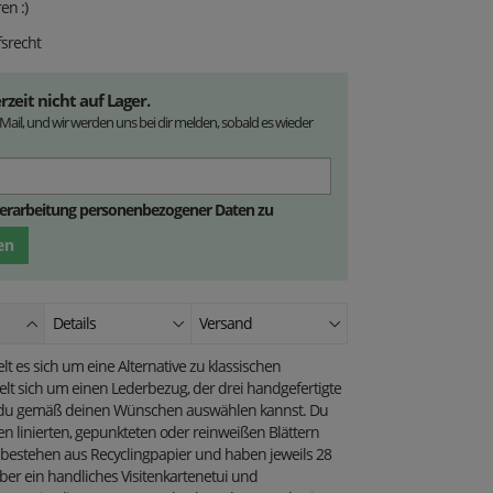
en :)
srecht
rzeit nicht auf Lager.
-Mail, und wir werden uns bei dir melden, sobald es wieder
Verarbeitung personenbezogener Daten zu
en
Details
Versand
t es sich um eine Alternative zu klassischen
lt sich um einen Lederbezug, der drei handgefertigte
ie du gemäß deinen Wünschen auswählen kannst.
Du
en linierten,
gepunkteten
oder
reinweißen Blättern
e bestehen aus Recyclingpapier und haben jeweils 28
ber ein handliches Visitenkartenetui und