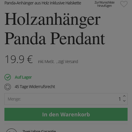
Panda-Anhänger aus Holz inklusive Halskette
Zur Wunschliste
hinzufügen
Holzanhänger
Panda Pendant
19.9
€
inkl. MwSt.
, zzgl. Versand
Auf Lager
45 Tage Widerrufsrecht
Menge:
Zwei Jahre Garantie