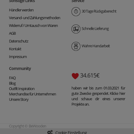
Sonstige Links
Service
Händler werden
30 Tage Rückgaberecht
Versand- und Zahlungsmethoden
Widerruf / Umtausch von Waren
Schnelle Lieferung
AGB
Datenschutz
Wahre Handarbeit
Kontakt
Impressum
Community
34.615€
FAQ
Blog
haben wir bis zum 01.03.2021 für
Outfit Inspiration
gute Zwecke gespendet. Klicke hier
Merchandise für Unternehmen
und schaue dir eines unserer
Unsere Story
Projekte an.
Copyright © BeWooden
Cookie Einstellung