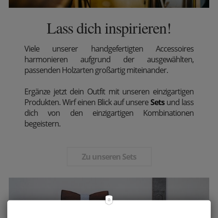
Lass dich inspirieren!
Viele unserer handgefertigten Accessoires
harmonieren aufgrund der ausgewählten,
passenden Holzarten großartig miteinander.
Ergänze jetzt dein Outfit mit unseren einzigartigen
Produkten. Wirf einen Blick auf unsere
Sets
und lass
dich von den einzigartigen Kombinationen
begeistern.
Zu unseren Sets