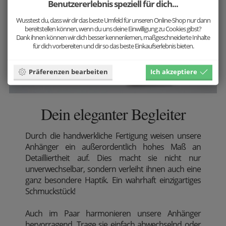
Benutzererlebnis speziell für dich...
Wusstest du, dass wir dir das beste Umfeld für unseren Online-Shop nur dann
bereitstellen können, wenn du uns deine Einwilligung zu Cookies gibst?
Dank ihnen können wir dich besser kennenlernen, maßgeschneiderte Inhalte
für dich vorbereiten und dir so das beste Einkaufserlebnis bieten.
Präferenzen bearbeiten
Ich akzeptiere
Dein eleganter Begleiter
Durch die handwerkliche Fertigung weisen unsere
Anhänger ein außerordentlich hohes Maß an
Detailliertheit auf. Dies macht sie nicht nur
unverwechselbar, sondern verleiht ihnen auch eine
ganz besondere Haptik. Ein wahrhaft einzigartiges
Schmuckstück!
Auch im Paar harmonieren unsere Anhänger
hervorragend. Trage sie einfach abwechselnd oder