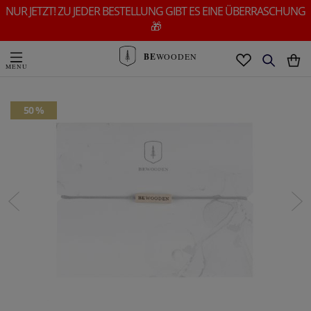
NUR JETZT! ZU JEDER BESTELLUNG GIBT ES EINE ÜBERRASCHUNG
🎁
BE
WOODEN
50 %