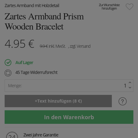
Zartes Armband mit Holzdetail
Zur Wunschliste
hinzufügen
Zartes Armband Prism
Wooden Bracelet
4.95
€
9.9
€
inkl. MwSt.
, zzgl. Versand
Auf Lager
45 Tage Widerrufsrecht
Menge:
Zwei Jahre Garantie