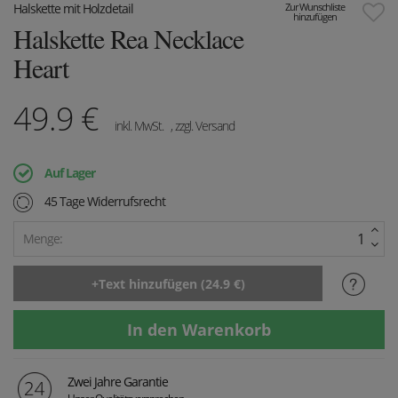
Halskette mit Holzdetail
Zur Wunschliste
hinzufügen
Halskette Rea Necklace
Heart
49.9
€
inkl. MwSt.
, zzgl. Versand
Auf Lager
45 Tage Widerrufsrecht
Menge:
Zwei Jahre Garantie
Unser Qualitätsversprechen