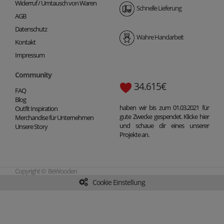
Widerruf / Umtausch von Waren
Schnelle Lieferung
AGB
Datenschutz
Wahre Handarbeit
Kontakt
Impressum
Community
34.615€
FAQ
Blog
haben wir bis zum 01.03.2021 für
Outfit Inspiration
gute Zwecke gespendet. Klicke hier
Merchandise für Unternehmen
und schaue dir eines unserer
Unsere Story
Projekte an.
Copyright © BeWooden
Cookie Einstellung