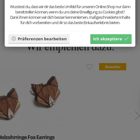
mit einem Accessoire aus Holz erstrahlen.
Wusstest du, dass wir dir das beste Umfeld für unseren Online-Shop nur dann
bereitstellen können, wenn du uns deine Einwilligung zu Cookies gibst?
Wir arbeiten mit natürlichen Materialien. Daher ist jedes Accessoire
Dank ihnen können wir dich besser kennenlernen, maßgeschneiderte Inhalte
ein Unikat und das Produktfoto lediglich illustrativ.
für dich vorbereiten und dir so das beste Einkaufserlebnis bieten.
Präferenzen bearbeiten
Ich akzeptiere
Wir empfehlen dazu:
Bestseller
Holzuhr Arte Nox Clock