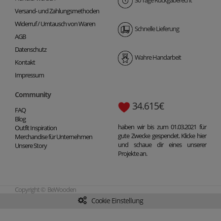
30 Tage Rückgaberecht
Versand- und Zahlungsmethoden
Widerruf / Umtausch von Waren
Schnelle Lieferung
AGB
Datenschutz
Wahre Handarbeit
Kontakt
Impressum
Community
34.615€
FAQ
Blog
haben wir bis zum 01.03.2021 für
Outfit Inspiration
gute Zwecke gespendet. Klicke hier
Merchandise für Unternehmen
und schaue dir eines unserer
Unsere Story
Projekte an.
Copyright © BeWooden
Cookie Einstellung