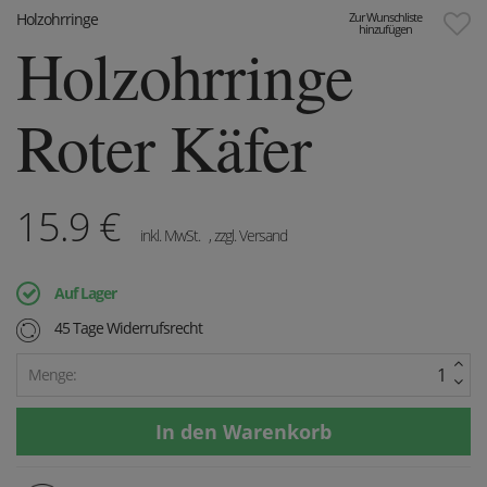
Holzohrringe
Zur Wunschliste
hinzufügen
Holzohrringe
Roter Käfer
15.9
€
inkl. MwSt.
, zzgl. Versand
Auf Lager
45 Tage Widerrufsrecht
Menge: