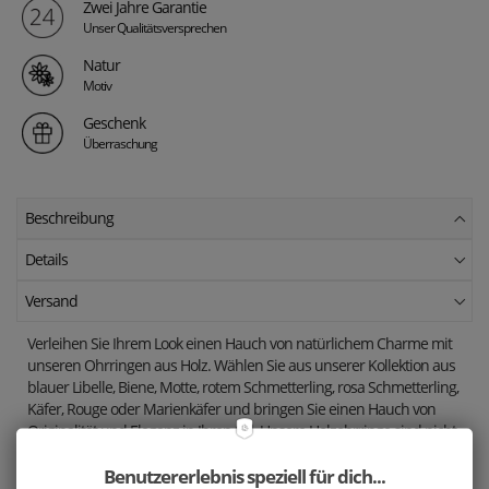
Zwei Jahre Garantie
Unser Qualitätsversprechen
Natur
Motiv
Geschenk
Überraschung
Beschreibung
Details
Versand
Verleihen Sie Ihrem Look einen Hauch von natürlichem Charme mit
unseren Ohrringen aus Holz. Wählen Sie aus unserer Kollektion aus
blauer Libelle, Biene, Motte, rotem Schmetterling, rosa Schmetterling,
Käfer, Rouge oder Marienkäfer und bringen Sie einen Hauch von
Originalität und Eleganz in Ihren Stil. Unsere Holzohrringe sind nicht
nur ein modisches Accessoire, sondern auch ein tolles Geschenk für
Benutzererlebnis speziell für dich...
jeden Anlass. Lassen Sie die Zartheit und Schönheit der Naturmotive