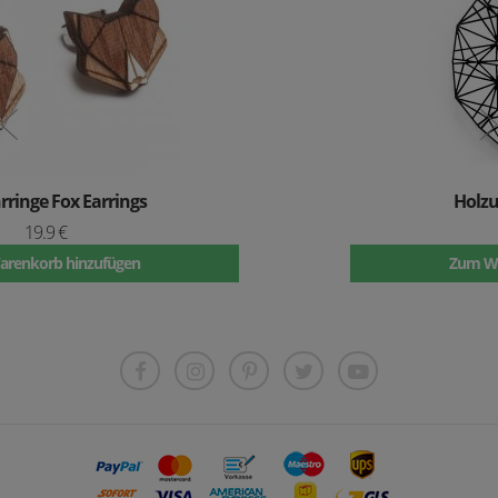
Holzuhr Arte Nox Clock
49.9 €
Zum Warenkorb hinzufügen