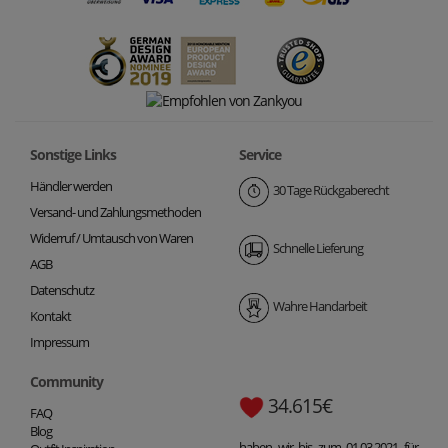
Sonstige Links
Service
Händler werden
30 Tage Rückgaberecht
Versand- und Zahlungsmethoden
Widerruf / Umtausch von Waren
Schnelle Lieferung
AGB
Datenschutz
Wahre Handarbeit
Kontakt
Impressum
Community
34.615€
FAQ
Blog
haben wir bis zum 01.03.2021 für