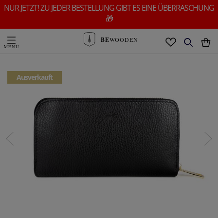
NUR JETZT! ZU JEDER BESTELLUNG GIBT ES EINE ÜBERRASCHUNG
🎁
BE
WOODEN
Ausverkauft