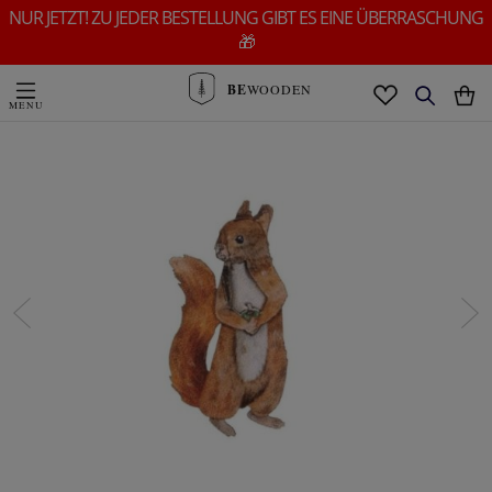
NUR JETZT! ZU JEDER BESTELLUNG GIBT ES EINE ÜBERRASCHUNG
🎁
BE
WOODEN