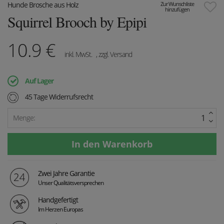
Hunde Brosche aus Holz
Zur Wunschliste
hinzufügen
Squirrel Brooch by Epipi
10.9
€
inkl. MwSt.
, zzgl. Versand
Auf Lager
45 Tage Widerrufsrecht
Menge:
Zwei Jahre Garantie
Unser Qualitätsversprechen
Handgefertigt
Im Herzen Europas