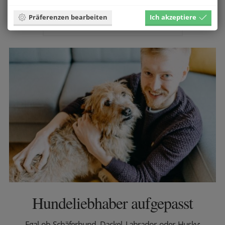
Familie gleich zwei neue Mitglieder hinzufügen.
Präferenzen bearbeiten
Ich akzeptiere
Entdecke deine liebsten Vierbeiner
Hundeliebhaber aufgepasst
Egal ob Schäferhund, Dackel, Labrador oder Husky: