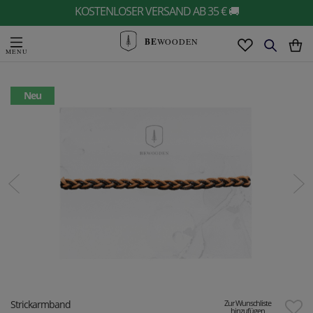
KOSTENLOSER VERSAND AB 35 € 🚚
BE
WOODEN
Neu
Strickarmband
Zur Wunschliste
hinzufügen