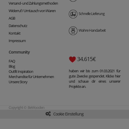
Versand- und Zahlungsmethoden
Widerruf / Umtausch von Waren
Schnelle Lieferung
AGB
Datenschutz
Wahre Handarbeit
Kontakt
Impressum
Community
34.615€
FAQ
Blog
haben wir bis zum 01.03.2021 für
Outfit Inspiration
gute Zwecke gespendet. Klicke hier
Merchandise für Unternehmen
und schaue dir eines unserer
Unsere Story
Projekte an.
Copyright © BeWooden
Cookie Einstellung