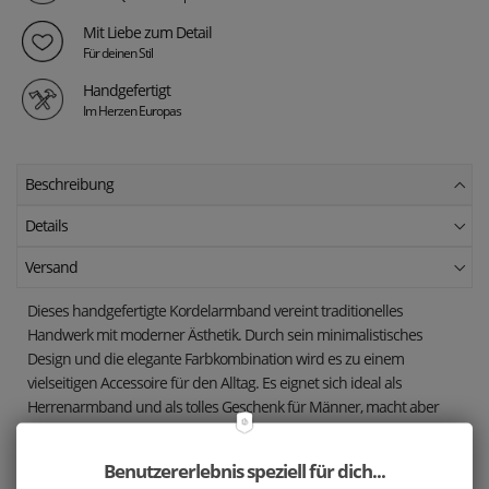
Mit Liebe zum Detail
Für deinen Stil
Handgefertigt
Im Herzen Europas
Beschreibung
Details
Versand
Dieses handgefertigte Kordelarmband vereint traditionelles
Handwerk mit moderner Ästhetik. Durch sein minimalistisches
Design und die elegante Farbkombination wird es zu einem
vielseitigen Accessoire für den Alltag. Es eignet sich ideal als
Herrenarmband und als tolles Geschenk für Männer, macht aber
auch als dezentes und stilvolles Damenarmband eine gute Figur.
Das Armband ist aus hochwertigen Materialien handgeflochten, was
Benutzererlebnis speziell für dich...