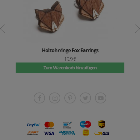
olzohrringe Fox Earrings
19.9 €
Zum Warenkorb hinzufügen