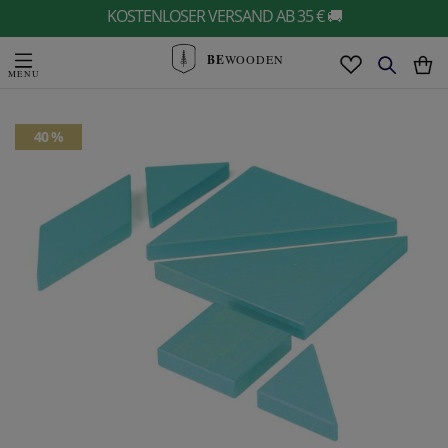
KOSTENLOSER VERSAND AB 35 € 🚚
BE
WOODEN
40 %