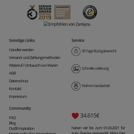
Sonstige Links
Service
Händler werden
30 Tage Rückgaberecht
Versand- und Zahlungsmethoden
Widerruf / Umtausch von Waren
Schnelle Lieferung
AGB
Datenschutz
Wahre Handarbeit
Kontakt
Impressum
Community
34.615€
FAQ
Blog
haben wir bis zum 01.03.2021 für
Outfit Inspiration
gute Zwecke gespendet. Klicke hier
Merchandise für Unternehmen