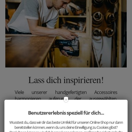
Lass dich inspirieren!
Viele unserer handgefertigten Accessoires
harmonieren aufgrund der ausgewählten,
passenden Holzarten großartig miteinander.
Benutzererlebnis speziell für dich...
Ergänze jetzt dein Outfit mit unseren einzigartigen
Wusstest du, dass wir dir das beste Umfeld für unseren Online-Shop nur dann
Produkten. Wirf einen Blick auf unsere
Sets
und lass
bereitstellen können, wenn du uns deine Einwilligung zu Cookies gibst?
dich von den einzigartigen Kombinationen