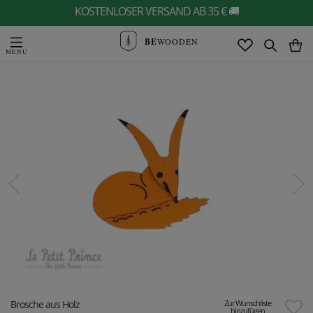
KOSTENLOSER VERSAND AB 35 € 🚚
BE
WOODEN
Brosche aus Holz
Zur Wunschliste
hinzufügen