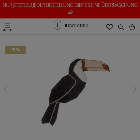
NUR JETZT! ZU JEDER BESTELLUNG GIBT ES EINE ÜBERRASCHUNG
🎁
BE
WOODEN
15 %