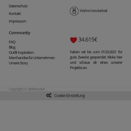
Datenschutz
Wahre Handarbeit
Kontakt
Impressum
Community
34.615€
FAQ
Blog
haben wir bis zum 01.03.2021 für
Outfit Inspiration
gute Zwecke gespendet. Klicke hier
Merchandise für Unternehmen
und schaue dir eines unserer
Unsere Story
Projekte an.
Copyright © BeWooden
Cookie Einstellung