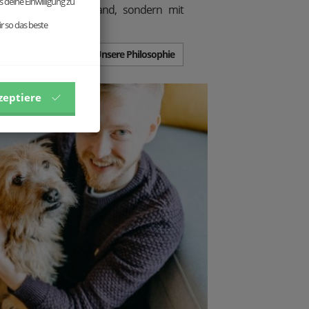
 deine Einwilligung zu
 Accessoires vom Band, sondern mit
inzelstücke.
r so das beste
Unsere Philosophie
zeptiere