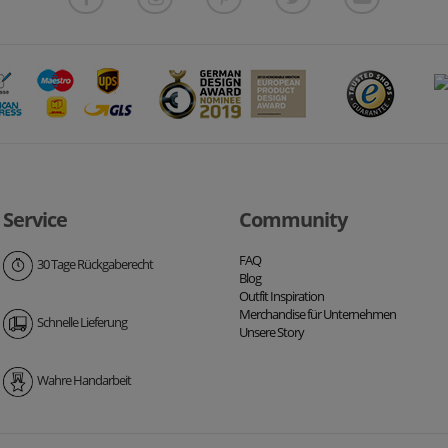
Service
Community
FAQ
30 Tage Rückgaberecht
Blog
Outfit Inspiration
Merchandise für Unternehmen
Schnelle Lieferung
Unsere Story
Wahre Handarbeit