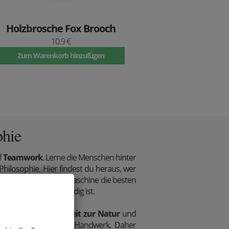
Holzbrosche Fox Brooch
10.9 €
Zum Warenkorb hinzufügen
phie
f
Teamwork
. Lerne die Menschen hinter
ilosophie. Hier findest du heraus, wer
wirft, wer an der Nähmaschine die besten
e Zufriedenheit zuständig ist.
ne tiefe
Verbundenheit zur Natur
und
ichem, traditionellen Handwerk. Daher