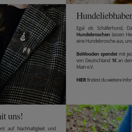
Hundeliebhaber
Egal ob Schäferhund, Da
Hundebroschen
lassen Her
eine Hundebrosche aus, und 
BeWooden spendet
mit je
von Deutschland
1€
an den 
Main e.V.
HIER
findest du weitere Inf
it uns!
t auf Nachhaltigkeit und