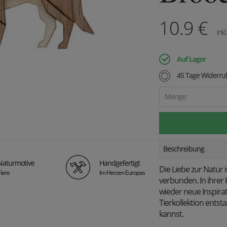
10.9
€
inkl
Auf Lager
45 Tage Widerruf
Menge:
Beschreibung
Naturmotive
Handgefertigt
Die Liebe zur Natur 
iere
Im Herzen Europas
verbunden. In ihrer 
wieder neue Inspira
Tierkollektion entst
kannst.