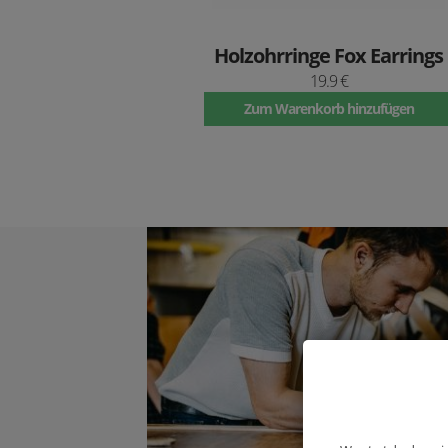
Holzohrringe Fox Earrings
19.9 €
Zum Warenkorb hinzufügen