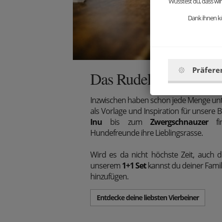
Wusstest du, dass wir
Dank ihnen kö
Präfere
Das Rudel wächst!
Inzwischen haben schon jede Menge un
als Vorlage und Inspiration für unsere
Inu
bis zum
Zwergschnauzer
fin
Hundefreunde ihre Lieblingsrasse.
Wird es da nicht höchste Zeit, auch d
unserem
1+1 Set
kannst du deiner Famili
hinzufügen.
Entdecke deine liebsten Vierbeiner