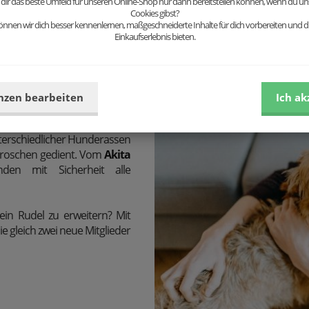
 dir das beste Umfeld für unseren Online-Shop nur dann bereitstellen können, wenn du uns
erhälst du von uns keine
Cookies gibst?
Leidenschaft maßgefertigte E
nnen wir dich besser kennenlernen, maßgeschneiderte Inhalte für dich vorbereiten und di
Einkaufserlebnis bieten.
nzen bearbeiten
Ich ak
terschiedlicher Hunderassen
 Broschen gedient. Vom
Akita
den mit Sicherheit alle
ein Rudel zu erweitern? Mit
e gleich zwei neue Mitglieder