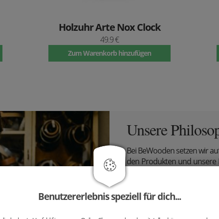
Holzuhr Arte Nox Clock
49.9 €
Zum Warenkorb hinzufügen
Unsere Philoso
Bei BeWooden setzen wir au
den Produkten und unsere Ph
die Designs der Fliegen ent
Stiche setzt und wer für dein
Benutzererlebnis speziell für dich...
Wir bei BeWooden teilen ei
deren Schätzen sowie ehrl