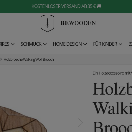
KOSTENLOSER VERSAND AB 35 € 🚚
BE
WOODEN
IRES
SCHMUCK
HOME DESIGN
FÜR KINDER
B
Holzbrosche Walking Wolf Brooch
Ein Holzaccessoire mit 
Holzb
Walk
Broo