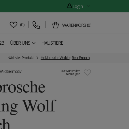
Login
(
0
)
WARENKORB
(
0
)
2B
ÜBER UNS
HAUSTIERE
Nächstes Produkt
Holzbrosche Walking Bear Brooch
Wildtiermotiv
Zur Wunschliste
hinzufügen
rosche
ing Wolf
ch