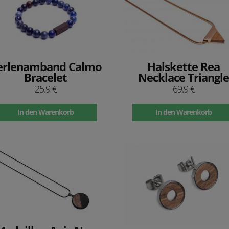
erlenamband Calmo
Halskette Rea
Bracelet
Necklace Triangle
25.9 €
69.9 €
In den Warenkorb
In den Warenkorb