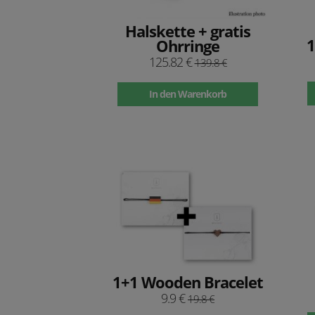
Halskette + gratis
1
Ohrringe
125.82 €
139.8 €
In den Warenkorb
1+1 Wooden Bracelet
9.9 €
19.8 €