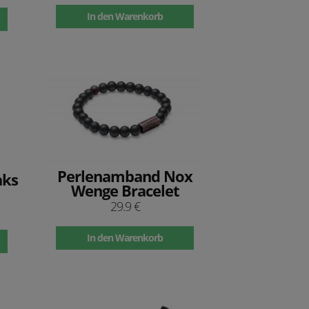
In den Warenkorb
Perlenamband Nox
aks
Wenge Bracelet
29.9 €
In den Warenkorb