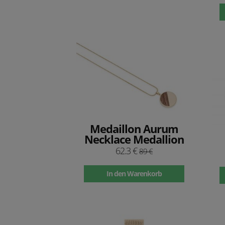
Medaillon Aurum
Necklace Medallion
62.3 €
89 €
In den Warenkorb