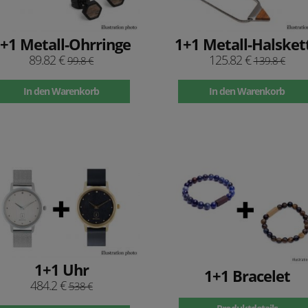
+1 Metall-Ohrringe
1+1 Metall-Halsket
89.82 €
125.82 €
99.8 €
139.8 €
In den Warenkorb
In den Warenkorb
1+1 Uhr
1+1 Bracelet
484.2 €
538 €