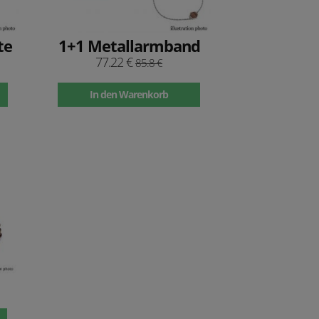
te
1+1 Metallarmband
77.22 €
85.8 €
In den Warenkorb