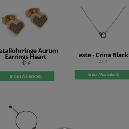
tallohrringe Aurum
este - Crina Black
Earrings Heart
49 €
42 €
In den Warenkorb
In den Warenkorb