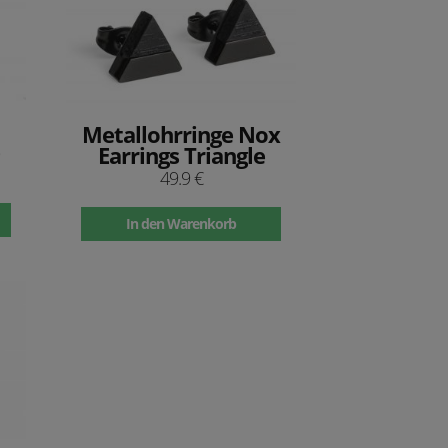
Metallohrringe Nox
Earrings Triangle
49.9 €
In den Warenkorb