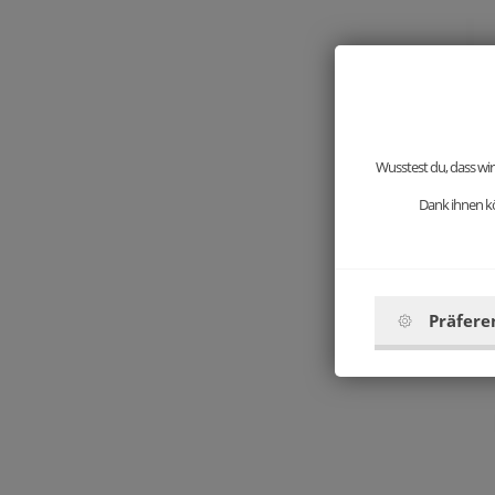
Wusstest du, dass wir
Dank ihnen kö
Präfere