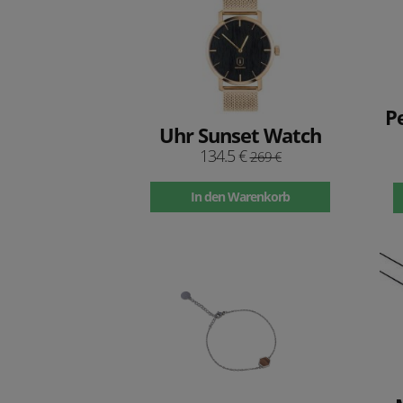
P
Uhr Sunset Watch
134.5 €
269 €
In den Warenkorb