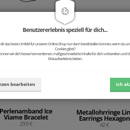
Apis Nox Bracelet
Heart
Benutzererlebnis speziell für dich...
42.9 €
 dir das beste Umfeld für unseren Online-Shop nur dann bereitstellen können, wenn du uns
In den Warenkorb
Cookies gibst?
nnen wir dich besser kennenlernen, maßgeschneiderte Inhalte für dich vorbereiten und di
Einkaufserlebnis bieten.
nzen bearbeiten
Ich ak
Perlenamband Ice
Metallohrringe Lin
Viame Bracelet
Earrings Hexagon
29.9 €
42 €