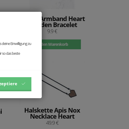
Zartes Armband Heart
Wooden Bracelet
9.9 €
 deine Einwilligung zu
In den Warenkorb
r so das beste
zeptiere
Halskette Apis Nox
i
Necklace Heart
49.9 €