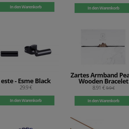
In den Warenkorb
In den Warenkorb
Zartes Armband Pe
este - Esme Black
Wooden Bracelet
29.9 €
8.91 €
9.9 €
In den Warenkorb
In den Warenkorb