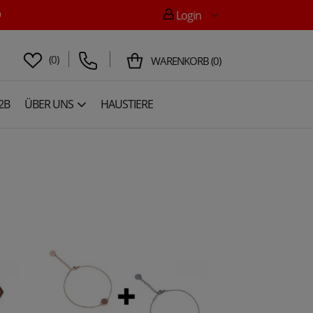

Login
(
0
)
WARENKORB
(
0
)
2B
ÜBER UNS
HAUSTIERE