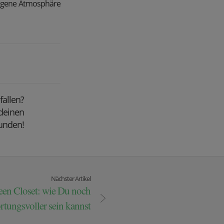
ewogene Atmosphäre
efallen?
 deinen
unden!
Nächster Artikel
een Closet: wie Du noch
rtungsvoller sein kannst