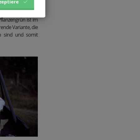
zeptiere
mzusetzen. Hierfür
 und Sträucher in
flanzengrün ist im
ende Variante, die
en sind und somit