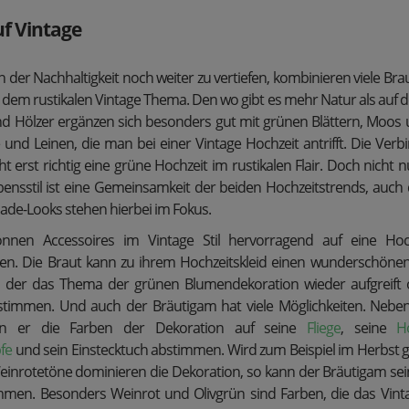
uf Vintage
er Nachhaltigkeit noch weiter zu vertiefen, kombinieren viele Bra
 dem rustikalen Vintage Thema. Den wo gibt es mehr Natur als auf 
d Hölzer ergänzen sich besonders gut mit grünen Blättern, Moos 
e und Leinen, die man bei einer Vintage Hochzeit antrifft. Die Ver
 erst richtig eine
grüne Hochzeit im rustikalen Flair. Doch nicht n
nsstil ist eine Gemeinsamkeit der beiden Hochzeitstrends, auch d
made-Looks stehen hierbei im Fokus.
nnen Accessoires im Vintage Stil hervorragend auf eine Ho
n. Die Braut kann zu ihrem Hochzeitskleid einen wunderschöne
 der das Thema der grünen Blumendekoration wieder aufgreift
stimmen. Und auch der Bräutigam hat viele Möglichkeiten. Nebe
ann er die Farben der Dekoration auf seine
Fliege
, seine
H
fe
und sein Einstecktuch abstimmen. Wird zum Beispiel im Herbst g
Weinrotetöne dominieren die Dekoration, so kann der Bräutigam sei
mmen. Besonders Weinrot und Olivgrün sind Farben, die das Vin