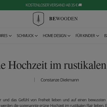
KOSTENLOSER VERSAND AB 35 € 🚚
BE
WOODEN
IRES
SCHMUCK
HOME DESIGN
FÜR KINDER
B
e Hochzeit im rustikalen 
Constanze Diekmann
tur und das Gefühl von Freiheit lieben und auf einen bewussten
 werden die sogenannte grüne Hochzeit im rustikalen Flair lieben. 