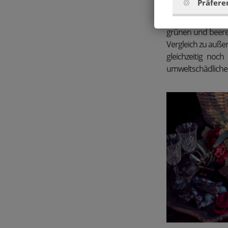
Präfere
Doch auch wer im 
kann man seinen 
grünen und beeren
Vergleich zu auße
gleichzeitig noc
umweltschädliche