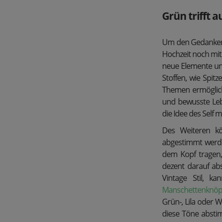
Grün trifft a
Um den Gedanken d
Hochzeit noch mit
neue Elemente un
Stoffen, wie Spitz
Themen ermöglicht
und bewusste Lebe
die Idee des Self 
Des Weiteren kö
abgestimmt werde
dem Kopf tragen,
dezent darauf ab
Vintage Stil, k
Manschettenknöp
Grün-, Lila oder 
diese Töne absti