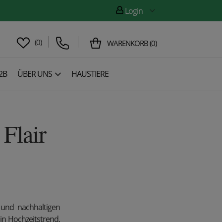
Login
(
0
)
WARENKORB
(
0
)
2B
ÜBER UNS
HAUSTIERE
Flair
 und nachhaltigen
Ein Hochzeitstrend,