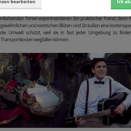
nzen bearbeiten
Ich ak
Herbst heiratet, hat die Möglichkeit eine grüne Hochzeit gekonnt u
Fokus auf das Thema „Wald“ legen und mit Tannengrün, Beeren
farbenden Tönen experimentieren. Ein praktischer Trend, denn P
rgewöhnlichen und exotischen Blüten und Sträußen eine kostenspar
h die Umwelt schützt, weil sie in fast jeder Umgebung zu find
 Transportkosten wegfallen können.