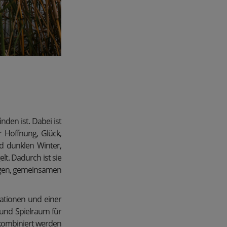
den ist. Dabei ist
r Hoffnung, Glück,
d dunklen Winter,
t. Dadurch ist sie
angen, gemeinsamen
rationen und einer
 und Spielraum für
kombiniert werden