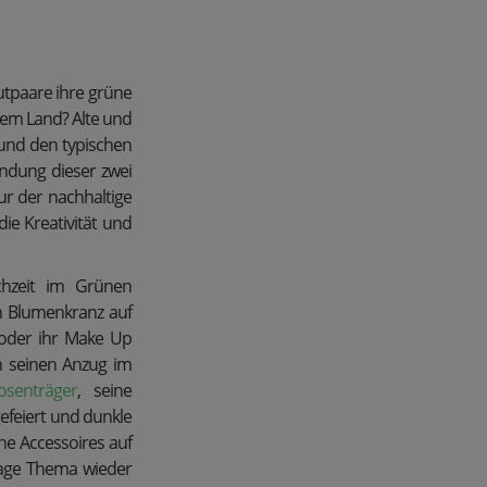
utpaare ihre grüne
dem Land? Alte und
und den typischen
bindung dieser zwei
ur der nachhaltige
ie Kreativität und
chzeit im Grünen
n Blumenkranz auf
 oder ihr Make Up
n seinen Anzug im
osenträger
, seine
efeiert und dunkle
ne Accessoires auf
tage Thema wieder