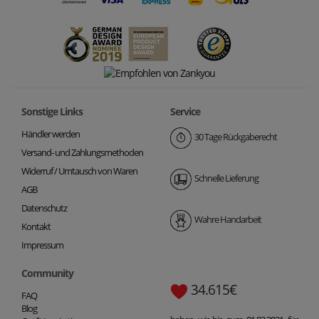
Sonstige Links
Service
Händler werden
30 Tage Rückgaberecht
Versand- und Zahlungsmethoden
Widerruf / Umtausch von Waren
Schnelle Lieferung
AGB
Datenschutz
Wahre Handarbeit
Kontakt
Impressum
Community
34.615€
FAQ
Blog