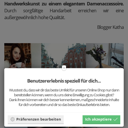
Handwerkskunst zu einem elegantem Damenaccessoire.
Durch sorgfältige Handarbeit erreichen wir eine
außergewöhnlich hohe Qualität.
Blogger Katha
Benutzererlebnis speziell für dich...
Wusstest du, dass wir dir das beste Umfeld für unseren Online-Shop nur dann
bereitstellen können, wenn du uns deine Einwilligung zu Cookies gibst?
Dank ihnen können wir dich besser kennenlernen, maßgeschneiderte Inhalte
für dich vorbereiten und dir so das beste Einkaufserlebnis bieten.
Präferenzen bearbeiten
Ich akzeptiere