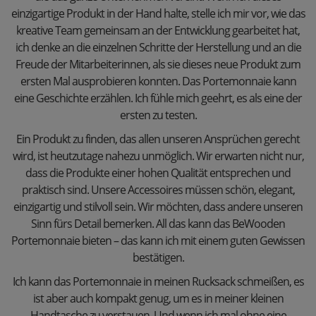
einzigartige Produkt in der Hand halte, stelle ich mir vor, wie das
kreative Team gemeinsam an der Entwicklung gearbeitet hat,
ich denke an die einzelnen Schritte der Herstellung und an die
Freude der Mitarbeiterinnen, als sie dieses neue Produkt zum
ersten Mal ausprobieren konnten. Das Portemonnaie kann
eine Geschichte erzählen. Ich fühle mich geehrt, es als eine der
ersten zu testen.
Ein Produkt zu finden, das allen unseren Ansprüchen gerecht
wird, ist heutzutage nahezu unmöglich. Wir erwarten nicht nur,
dass die Produkte einer hohen Qualität entsprechen und
praktisch sind. Unsere Accessoires müssen schön, elegant,
einzigartig und stilvoll sein. Wir möchten, dass andere unseren
Sinn fürs Detail bemerken. All das kann das BeWooden
Portemonnaie bieten – das kann ich mit einem guten Gewissen
bestätigen.
Ich kann das Portemonnaie in meinen Rucksack schmeißen, es
ist aber auch kompakt genug, um es in meiner kleinen
Handtasche zu verstauen. Und wenn ich mal ohne eine