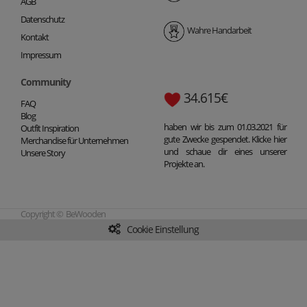
AGB
Datenschutz
Wahre Handarbeit
Kontakt
Impressum
Community
34.615€
FAQ
Blog
haben wir bis zum 01.03.2021 für
Outfit Inspiration
gute Zwecke gespendet. Klicke hier
Merchandise für Unternehmen
und schaue dir eines unserer
Unsere Story
Projekte an.
Copyright © BeWooden
Cookie Einstellung