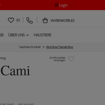

Login
(
0
)
WARENKORB
(
0
)
2B
ÜBER UNS
HAUSTIERE
Nächstes Produkt
Ring Rose Triangle Ring
lring
Zur Wunschliste
hinzufügen
- Cami
€
inkl. MwSt.
, zzgl. Versand