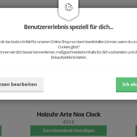
Wir empfehlen dazu:
Benutzererlebnis speziell für dich...
 dir das beste Umfeld für unseren Online-Shop nur dann bereitstellen können, wenn du uns
Bestseller
Be
Cookies gibst?
nnen wir dich besser kennenlernen, maßgeschneiderte Inhalte für dich vorbereiten und di
Einkaufserlebnis bieten.
nzen bearbeiten
Ich ak
Holzuhr Arte Nox Clock
49.9 €
Zum Warenkorb hinzufügen