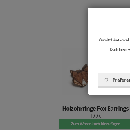
Wusstest du, dass wir
Dank ihnen kö
Präfere
Holzohrringe Fox Earrings
19.9 €
Zum Warenkorb hinzufügen