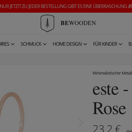
NUR JETZT! ZU JEDER BESTELLUNG GIBT ES EINE ÜBERRASCHUNG 
BE
WOODEN
IRES
SCHMUCK
HOME DESIGN
FÜR KINDER
B
Minimalistischer Metal
este 
Rose
23.2
€
29