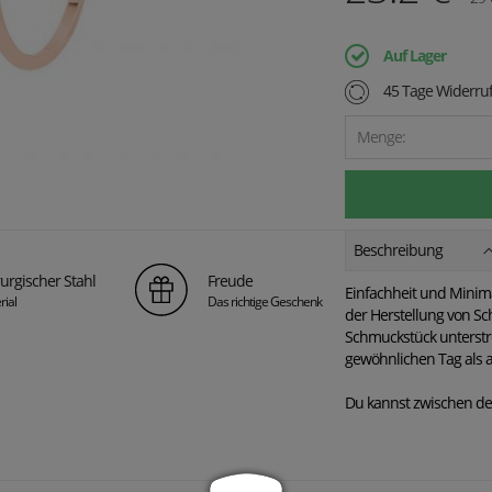
Auf Lager
45 Tage Widerruf
Menge:
Beschreibung
urgischer Stahl
Freude
Einfachheit und Minima
rial
Das richtige Geschenk
der Herstellung von Sch
Schmuckstück unterstre
gewöhnlichen Tag als 
Du kannst zwischen de