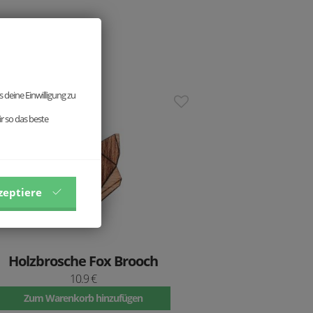
 deine Einwilligung zu
stseller
r so das beste
zeptiere
Holzbrosche Fox Brooch
10.9 €
Zum Warenkorb hinzufügen