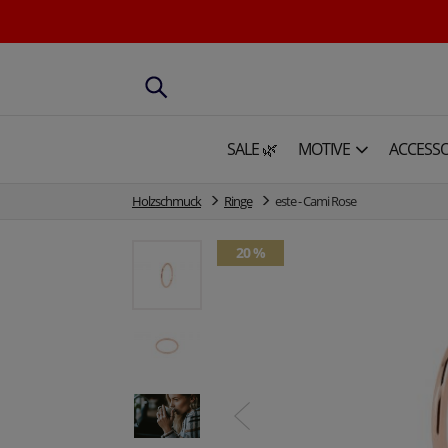
SALE 🌿
MOTIVE
ACCESSO
Holzschmuck
Ringe
este - Cami Rose
20 %