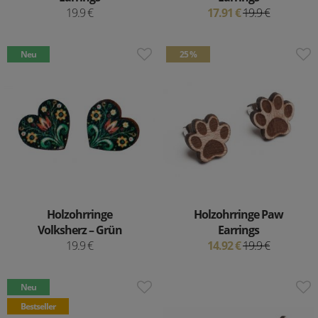
19.9 €
17.91 €
19.9 €
Neu
25 %
Holzohrringe
Holzohrringe Paw
Volksherz – Grün
Earrings
19.9 €
14.92 €
19.9 €
Neu
Bestseller