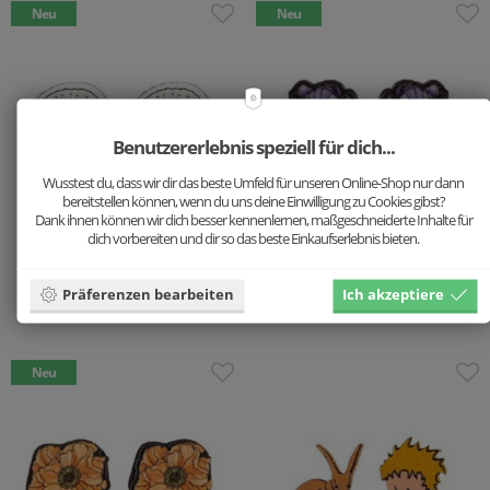
Neu
Neu
Benutzererlebnis speziell für dich...
Wusstest du, dass wir dir das beste Umfeld für unseren Online-Shop nur dann
bereitstellen können, wenn du uns deine Einwilligung zu Cookies gibst?
Dank ihnen können wir dich besser kennenlernen, maßgeschneiderte Inhalte für
dich vorbereiten und dir so das beste Einkaufserlebnis bieten.
Löwenzahn-
Holzohrringe Tulpe
Holzohrringe
19.9 €
Präferenzen bearbeiten
Ich akzeptiere
19.9 €
Neu