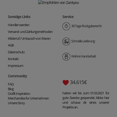
Sonstige Links
Service
Händler werden
30 Tage Rückgaberecht
Versand- und Zahlungsmethoden
Widerruf / Umtausch von Waren
Schnelle Lieferung
AGB
Datenschutz
Wahre Handarbeit
Kontakt
Impressum
Community
34.615€
FAQ
Blog
haben wir bis zum 01.03.2021 für
Outfit Inspiration
gute Zwecke gespendet. Klicke hier
Merchandise für Unternehmen
und schaue dir eines unserer
Unsere Story
Projekte an.