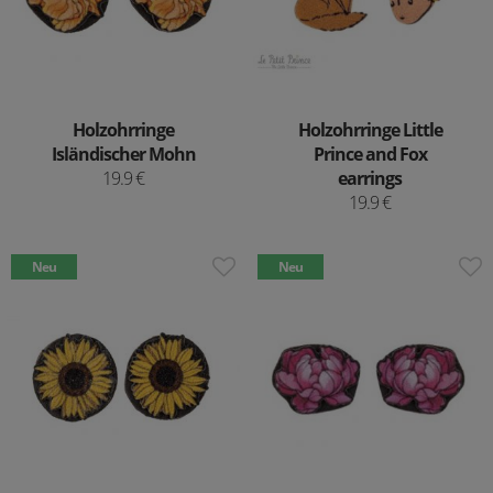
Holzohrringe
Holzohrringe Little
Isländischer Mohn
Prince and Fox
19.9 €
earrings
19.9 €
Neu
Neu