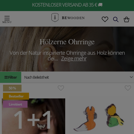
KOSTENLOSER VERSAND AB 35 € 🚚
BE
WOODEN
Hölzerne Ohrringe
Von der Natur inspirierte Ohrringe aus Holz können
dei
...
Zeige mehr
Filter
Nach Beliebtheit
50 %
Bestseller
Limitiert