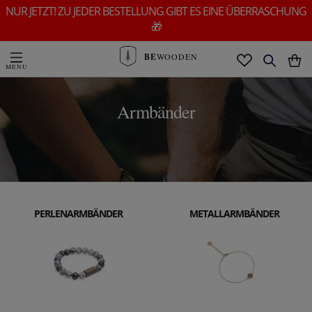
NUR JETZT! ZU JEDER BESTELLUNG GIBT ES EINE ÜBERRASCHUNG
🎁
BE
WOODEN
Armbänder
PERLENARMBÄNDER
METALLARMBÄNDER