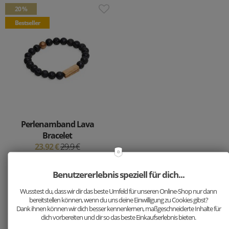
20 %
Bestseller
Perlenamband Lava
Bracelet
23.92 €
29.9 €
Benutzererlebnis speziell für dich...
1
2
3
4
Wusstest du, dass wir dir das beste Umfeld für unseren Online-Shop nur dann
bereitstellen können, wenn du uns deine Einwilligung zu Cookies gibst?
Dank ihnen können wir dich besser kennenlernen, maßgeschneiderte Inhalte für
dich vorbereiten und dir so das beste Einkaufserlebnis bieten.
Weil Auspacken so viel Spaß macht: