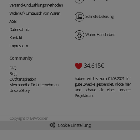
Versand- und Zahlungsmethoden
Widerruf / Umtausch von Waren
Schnelle Lieferung
AGB
Datenschutz
Wahre Handarbeit
Kontakt
Impressum
Community
34.615€
FAQ
Blog
haben wir bis zum 01.03.2021 für
Outfit Inspiration
gute Zwecke gespendet. Klicke hier
Merchandise für Unternehmen
und schaue dir eines unserer
Unsere Story
Projekte an.
Copyright © BeWooden
Cookie Einstellung