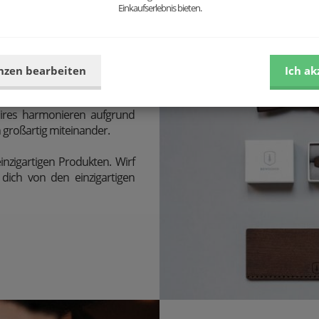
Einkaufserlebnis bieten.
nzen bearbeiten
Ich ak
oires harmonieren aufgrund
großartig miteinander.
inzigartigen Produkten. Wirf
dich von den einzigartigen