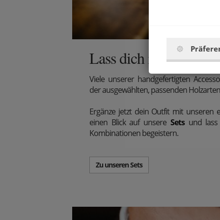
Präfere
Lass dich inspirieren!
Viele unserer handgefertigten Access
der ausgewählten, passenden Holzarten 
Ergänze jetzt dein Outfit mit unseren e
einen Blick auf unsere
Sets
und lass 
Kombinationen begeistern.
Zu unseren Sets