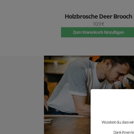
Holzbrosche Deer Brooch
10.9 €
Zum Warenkorb hinzufügen
Wusstest du, dass wir
Dank ihnen kö