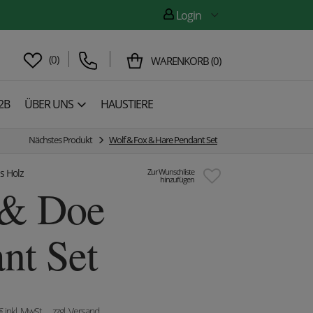
Login
(
0
)
WARENKORB
(
0
)
2B
ÜBER UNS
HAUSTIERE
Nächstes Produkt
Wolf & Fox & Hare Pendant Set
s Holz
Zur Wunschliste
hinzufügen
 & Doe
nt Set
€
inkl. MwSt.
, zzgl. Versand