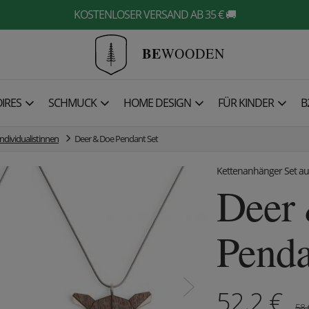
KOSTENLOSER VERSAND AB 35 € 🚚
BE
WOODEN
IRES
SCHMUCK
HOME DESIGN
FÜR KINDER
B
Individualistinnen
Deer & Doe Pendant Set
Kettenanhänger Set au
Deer
Penda
52.2
€
58