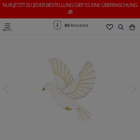
NUR JETZT! ZU JEDER BESTELLUNG GIBT ES EINE ÜBERRASCHUNG
🎁
BE
WOODEN