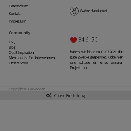
Datenschutz
Wahre Handarbeit
Kontakt
Impressum
Community
34.615€
FAQ
Blog
haben wir bis zum 01.03.2021 für
Outfit Inspiration
gute Zwecke gespendet. Klicke hier
Merchandise für Unternehmen
und schaue dir eines unserer
Unsere Story
Projekte an.
Copyright © BeWooden
Cookie Einstellung