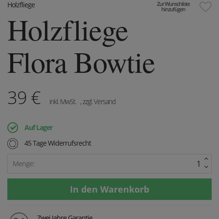
Holzfliege
Zur Wunschliste
hinzufügen
Holzfliege
Flora Bowtie
39
€
inkl. MwSt.
, zzgl. Versand
Auf Lager
45 Tage Widerrufsrecht
Menge:
Zwei Jahre Garantie