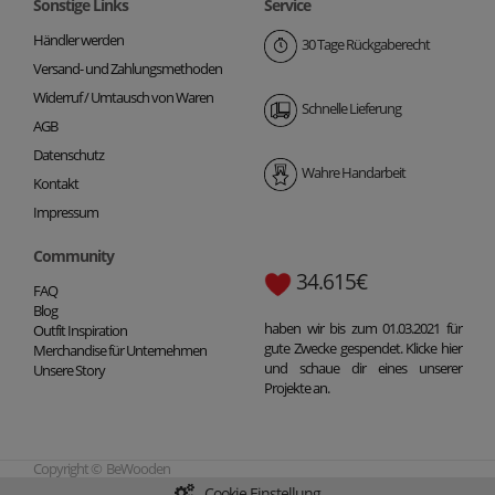
Sonstige Links
Service
Händler werden
30 Tage Rückgaberecht
Versand- und Zahlungsmethoden
Widerruf / Umtausch von Waren
Schnelle Lieferung
AGB
Datenschutz
Wahre Handarbeit
Kontakt
Impressum
Community
34.615€
FAQ
Blog
haben wir bis zum 01.03.2021 für
Outfit Inspiration
gute Zwecke gespendet. Klicke hier
Merchandise für Unternehmen
und schaue dir eines unserer
Unsere Story
Projekte an.
Copyright © BeWooden
Cookie Einstellung