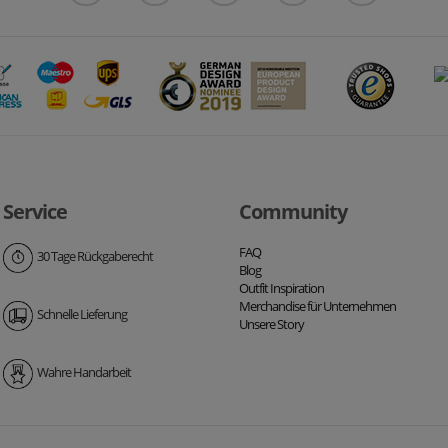
Service
Community
FAQ
30 Tage Rückgaberecht
Blog
Outfit Inspiration
Merchandise für Unternehmen
Schnelle Lieferung
Unsere Story
Wahre Handarbeit