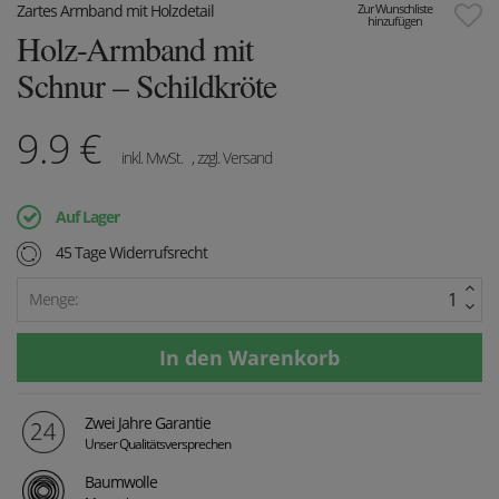
Zartes Armband mit Holzdetail
Zur Wunschliste
hinzufügen
Holz-Armband mit
Schnur – Schildkröte
9.9
€
inkl. MwSt.
, zzgl. Versand
Auf Lager
45 Tage Widerrufsrecht
Menge:
Zwei Jahre Garantie
Unser Qualitätsversprechen
Baumwolle