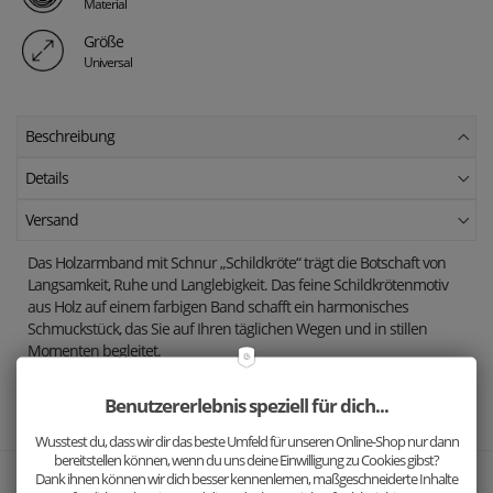
Material
Größe
Universal
Beschreibung
Details
Versand
Das Holzarmband mit Schnur „Schildkröte“ trägt die Botschaft von
Langsamkeit, Ruhe und Langlebigkeit. Das feine Schildkrötenmotiv
aus Holz auf einem farbigen Band schafft ein harmonisches
Schmuckstück, das Sie auf Ihren täglichen Wegen und in stillen
Momenten begleitet.
Achtung: Das Armband darf nicht in Kontakt mit Wasser
Benutzererlebnis speziell für dich...
kommen!
Wusstest du, dass wir dir das beste Umfeld für unseren Online-Shop nur dann
bereitstellen können, wenn du uns deine Einwilligung zu Cookies gibst?
Dank ihnen können wir dich besser kennenlernen, maßgeschneiderte Inhalte