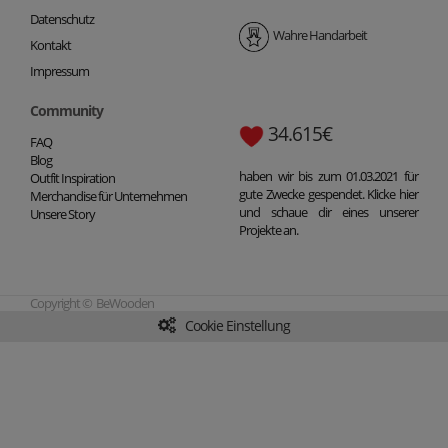
Datenschutz
Wahre Handarbeit
Kontakt
Impressum
Community
34.615€
FAQ
Blog
haben wir bis zum 01.03.2021 für
Outfit Inspiration
gute Zwecke gespendet. Klicke hier
Merchandise für Unternehmen
und schaue dir eines unserer
Unsere Story
Projekte an.
Copyright © BeWooden
Cookie Einstellung