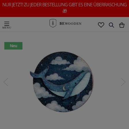
NUR JETZT! ZU JEDER BESTELLUNG GIBT ES EINE ÜBERRASCHUNG
🎁
BE
WOODEN
Neu