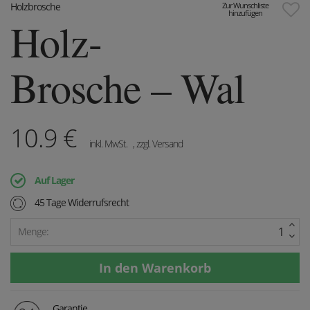
Holzbrosche
Zur Wunschliste
hinzufügen
Holz-
Brosche – Wal
10.9
€
inkl. MwSt.
, zzgl. Versand
Auf Lager
45 Tage Widerrufsrecht
Menge:
Garantie