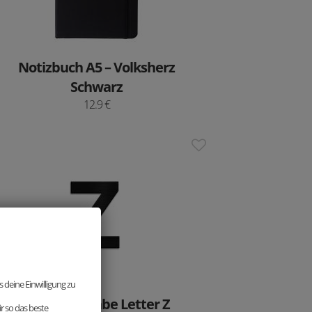
Notizbuch A5 – Volksherz
Schwarz
12.9 €
 deine Einwilligung zu
Holzbuchstabe Letter Z
r so das beste