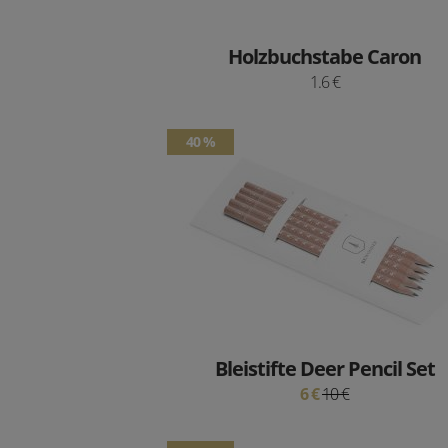
Holzbuchstabe Caron
1.6 €
40 %
Bleistifte Deer Pencil Set
6 €
10 €