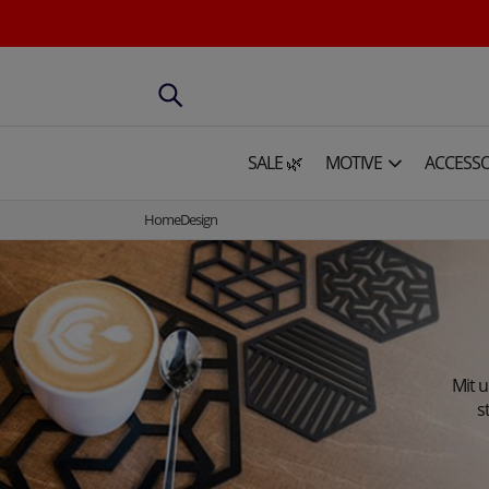
SALE 🌿
MOTIVE
ACCESSO
HomeDesign
Mit 
s