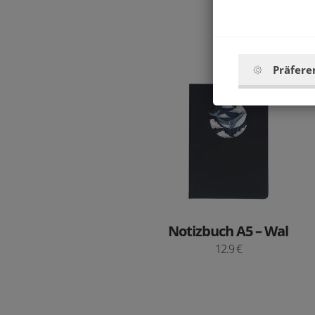
3.7 €
Präfere
Notizbuch A5 – Wal
12.9 €