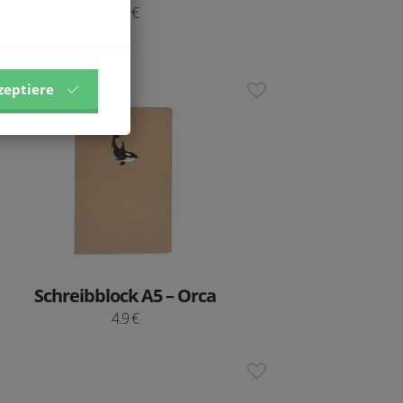
3.7 €
zeptiere
Neu
Schreibblock A5 – Orca
4.9 €