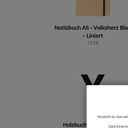
Notizbuch A5 – Volksherz Bl
– Liniert
12.9 €
Wusstest du, dass wir
Holzbuchstabe Letter Y
Dank ihnen kö