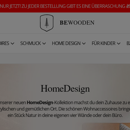
NUR JETZT! ZU JEDER BESTELLUNG GIBT ES EINE ÜBERRASCHUNG 
BE
WOODEN
IRES
SCHMUCK
HOME DESIGN
FÜR KINDER
B
HomeDesign
unserer neuen
HomeDesign
-Kollektion machst du dein Zuhause zu 
tylischen und gemütlichen Ort. Die schönen Wohnaccessoires bring
ein Stück Natur in deine eigenen vier Wände oder dein Büro.