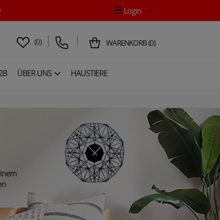

Login
(
0
)
WARENKORB
(
0
)
2B
ÜBER UNS
HAUSTIERE
einem
en