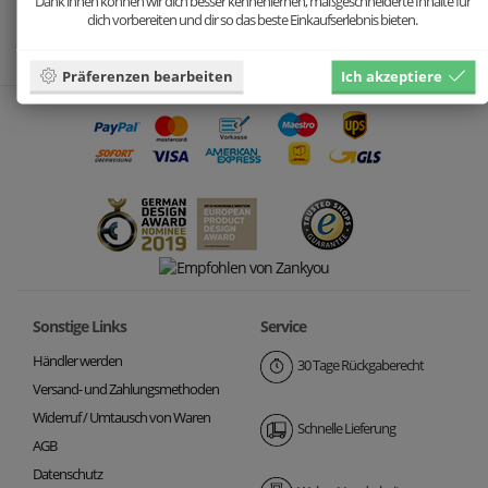
Dank ihnen können wir dich besser kennenlernen, maßgeschneiderte Inhalte für
dich vorbereiten und dir so das beste Einkaufserlebnis bieten.
Präferenzen bearbeiten
Ich akzeptiere
Sonstige Links
Service
Händler werden
30 Tage Rückgaberecht
Versand- und Zahlungsmethoden
Widerruf / Umtausch von Waren
Schnelle Lieferung
AGB
Datenschutz