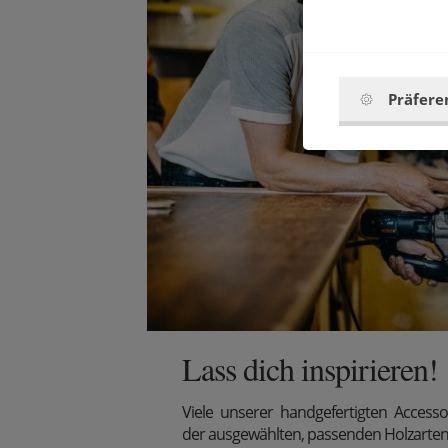
Präfere
Lass dich inspirieren!
Viele unserer handgefertigten Access
der ausgewählten, passenden Holzarten 