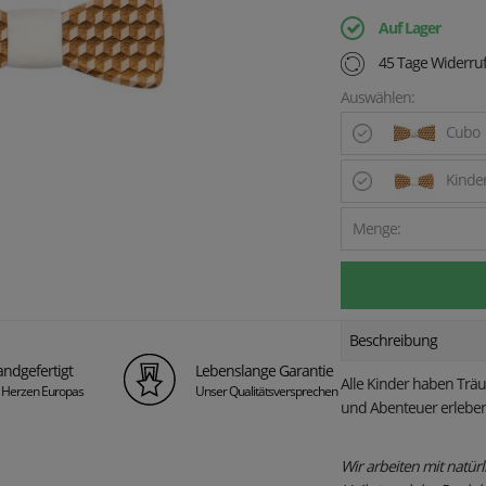
Auf Lager
45 Tage Widerruf
Auswählen:
Cubo
Kinder
Menge:
Beschreibung
ndgefertigt
Lebenslange Garantie
Alle Kinder haben Träu
 Herzen Europas
Unser Qualitätsversprechen
und Abenteuer erleben.
Wir arbeiten mit natürl