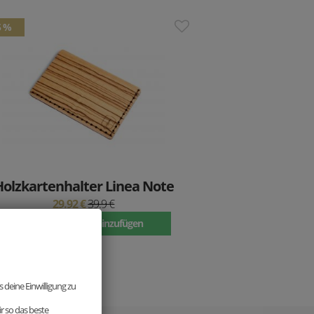
5 %
Holzkartenhalter Linea Note
29.92 €
39.9 €
Zum Warenkorb hinzufügen
 deine Einwilligung zu
r so das beste