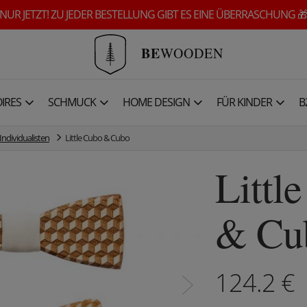
NUR JETZT! ZU JEDER BESTELLUNG GIBT ES EINE ÜBERRASCHUNG 
BE
WOODEN
IRES
SCHMUCK
HOME DESIGN
FÜR KINDER
B
Individualisten
Little Cubo & Cubo
Littl
& Cu
124.2
€