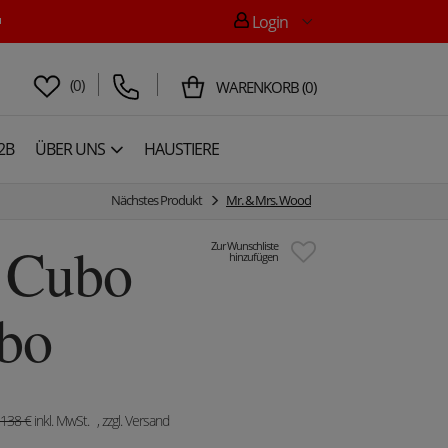

Login
(
0
)
WARENKORB
(
0
)
2B
ÜBER UNS
HAUSTIERE
Nächstes Produkt
Mr. & Mrs. Wood
e Cubo
Zur Wunschliste
hinzufügen
bo
138
€
inkl. MwSt.
, zzgl. Versand