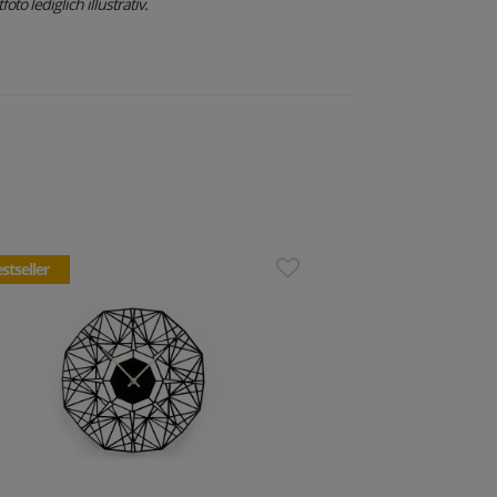
to lediglich illustrativ.
stseller