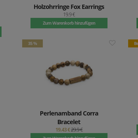
Holzohrringe Fox Earrings
19.9 €
Zum Warenkorb hinzufügen
35 %
Be
Perlenamband Corra
Bracelet
19.43 €
29.9 €