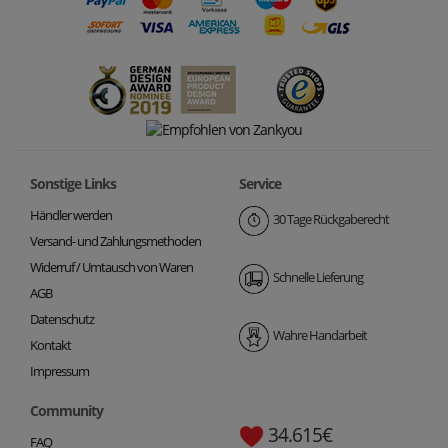
Sonstige Links
Service
Händler werden
30 Tage Rückgaberecht
Versand- und Zahlungsmethoden
Widerruf / Umtausch von Waren
Schnelle Lieferung
AGB
Datenschutz
Wahre Handarbeit
Kontakt
Impressum
Community
34.615€
FAQ