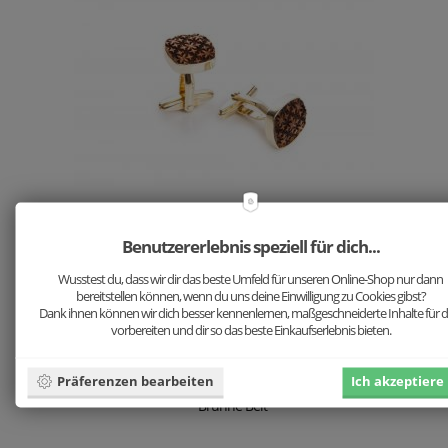
Manschetteknöpfe
Benutzererlebnis speziell für dich...
Zur Kollektion
Wusstest du, dass wir dir das beste Umfeld für unseren Online-Shop nur dann
bereitstellen können, wenn du uns deine Einwilligung zu Cookies gibst?
Dank ihnen können wir dich besser kennenlernen, maßgeschneiderte Inhalte für d
vorbereiten und dir so das beste Einkaufserlebnis bieten.
Präferenzen bearbeiten
Ich akzeptiere