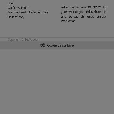
Blog
haben wir bis zum 01.03.2021 für
Outfit Inspiration
gute Zwecke gespendet. Klicke hier
Merchandise für Unternehmen
und schaue dir eines unserer
Unsere Story
Projekte an.
Copyright © BeWooden
Cookie Einstellung