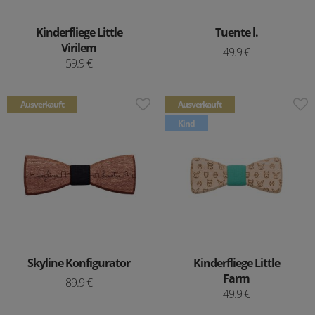
Kinderfliege Little
Tuente l.
Virilem
49.9 €
59.9 €
Ausverkauft
Ausverkauft
Kind
Skyline Konfigurator
Kinderfliege Little
Farm
89.9 €
49.9 €