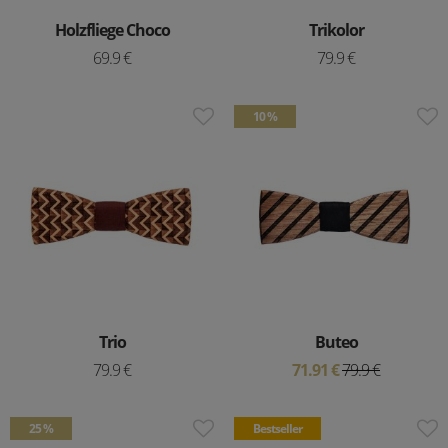
Holzfliege Choco
Trikolor
69.9 €
79.9 €
10 %
Trio
Buteo
79.9 €
71.91 €
79.9 €
25 %
Bestseller