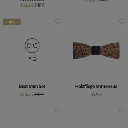
215.1 €
239 €
133.2 €
148 €
10 %
Best Man Set
Holzfliege Immensus
213.3 €
237 €
69.9 €