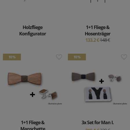
Holzfliege
1+1 Fliege &
Konfigurator
Hosenträger
133.2 €
148 €
10 %
10 %
1+1 Fliege &
3x Set for Man I.
Manschette