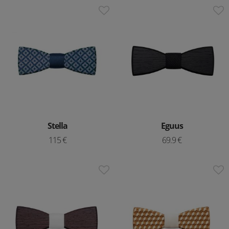
Stella
Eguus
115 €
69.9 €