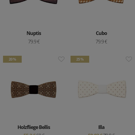
Nuptis
Cubo
79.9 €
79.9 €
20 %
25 %
Holzfliege Bellis
Illa