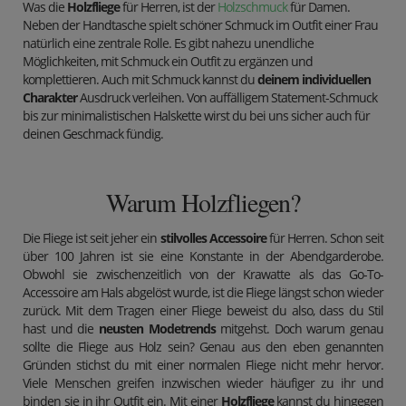
Was die
Holzfliege
für Herren, ist der
Holzschmuck
für Damen.
Neben der Handtasche spielt schöner Schmuck im Outfit einer Frau
natürlich eine zentrale Rolle. Es gibt nahezu unendliche
Möglichkeiten, mit Schmuck ein Outfit zu ergänzen und
komplettieren. Auch mit Schmuck kannst du
deinem individuellen
Charakter
Ausdruck verleihen. Von auffälligem Statement-Schmuck
bis zur minimalistischen Halskette wirst du bei uns sicher auch für
deinen Geschmack fündig.
Warum Holzfliegen?
Die Fliege ist seit jeher ein
stilvolles Accessoire
für Herren. Schon seit
über 100 Jahren ist sie eine Konstante in der Abendgarderobe.
Obwohl sie zwischenzeitlich von der Krawatte als das Go-To-
Accessoire am Hals abgelöst wurde, ist die Fliege längst schon wieder
zurück. Mit dem Tragen einer Fliege beweist du also, dass du Stil
hast und die
neusten Modetrends
mitgehst. Doch warum genau
sollte die Fliege aus Holz sein? Genau aus den eben genannten
Gründen stichst du mit einer normalen Fliege nicht mehr hervor.
Viele Menschen greifen inzwischen wieder häufiger zu ihr und
binden sie in ihr Outfit ein. Mit einer
Holzfliege
kannst du hingegen