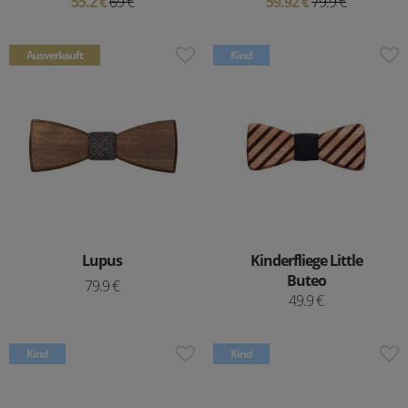
55.2 €
69 €
59.92 €
79.9 €
Ausverkauft
Kind
Lupus
Kinderfliege Little
Buteo
79.9 €
49.9 €
Kind
Kind