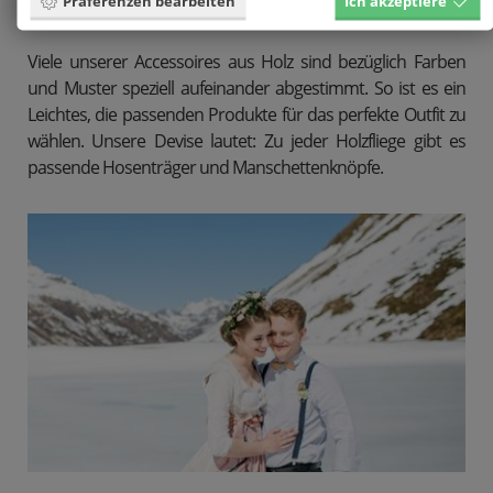
Präferenzen bearbeiten
Ich akzeptiere
Viele unserer Accessoires aus Holz sind bezüglich Farben
und Muster speziell aufeinander abgestimmt. So ist es ein
Leichtes, die passenden Produkte für das perfekte Outfit zu
wählen. Unsere Devise lautet: Zu jeder Holzfliege gibt es
passende Hosenträger und Manschettenknöpfe.