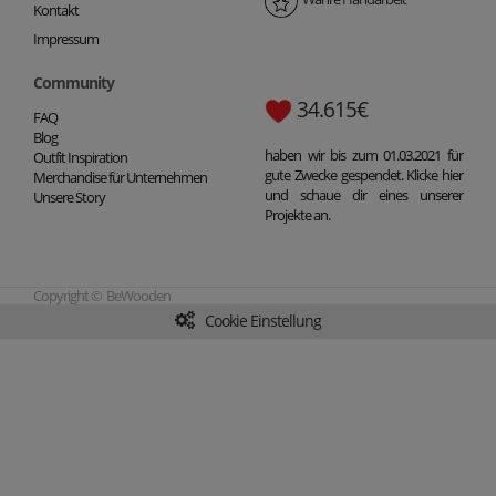
Kontakt
Impressum
Community
34.615€
FAQ
Blog
haben wir bis zum 01.03.2021 für
Outfit Inspiration
gute Zwecke gespendet. Klicke hier
Merchandise für Unternehmen
und schaue dir eines unserer
Unsere Story
Projekte an.
Copyright © BeWooden
Cookie Einstellung