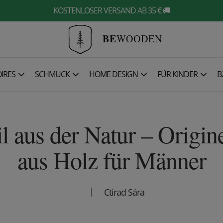
KOSTENLOSER VERSAND AB 35 € 🚚
BE
WOODEN
IRES
SCHMUCK
HOME DESIGN
FÜR KINDER
B
il aus der Natur – Origin
aus Holz für Männer
Ctirad Sára