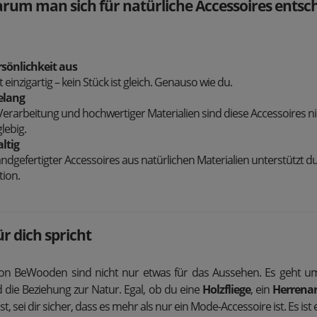
rum man sich für natürliche Accessoires entsch
rsönlichkeit aus
st einzigartig – kein Stück ist gleich. Genauso wie du.
relang
Verarbeitung und hochwertiger Materialien sind diese Accessoires nich
lebig.
altig
dgefertigter Accessoires aus natürlichen Materialien unterstützt du
tion.
für dich spricht
von BeWooden sind nicht nur etwas für das Aussehen. Es geht um
d die Beziehung zur Natur. Egal, ob du eine
Holzfliege
, ein
Herrena
t, sei dir sicher, dass es mehr als nur ein Mode-Accessoire ist. Es ist