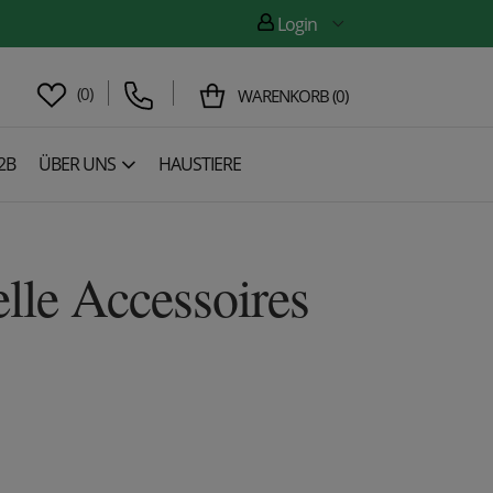
Login
(
0
)
WARENKORB
(
0
)
2B
ÜBER UNS
HAUSTIERE
elle Accessoires