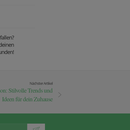
efallen?
 deinen
unden!
Nächster Artikel
n: Stilvolle Trends und
Ideen für dein Zuhause