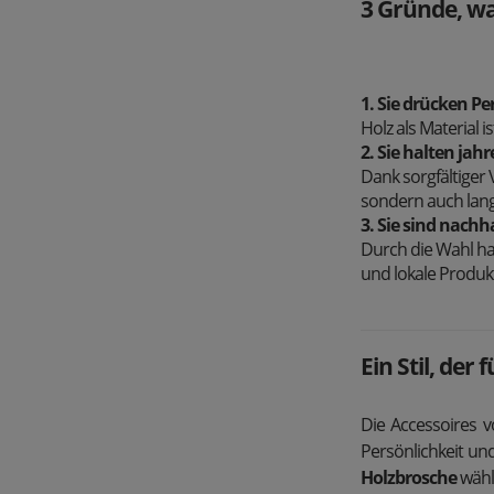
3 Gründe, wa
1. Sie drücken Pe
Holz als Material i
2. Sie halten jah
Dank sorgfältiger 
sondern auch lang
3. Sie sind nachh
Durch die Wahl han
und lokale Produk
Ein Stil, der 
Die Accessoires 
Persönlichkeit un
Holzbrosche
wähls