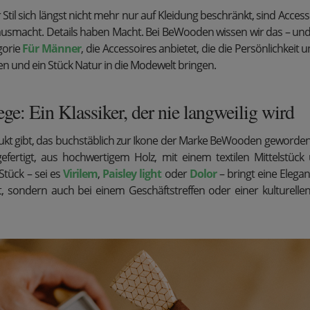
der Stil sich längst nicht mehr nur auf Kleidung beschränkt, sind Acces
usmacht. Details haben Macht. Bei BeWooden wissen wir das – und
gorie
Für Männer
, die Accessoires anbietet, die die Persönlichkeit 
en und ein Stück Natur in die Modewelt bringen.
ege: Ein Klassiker, der nie langweilig wird
kt gibt, das buchstäblich zur Ikone der Marke BeWooden geworden is
efertigt, aus hochwertigem Holz, mit einem textilen Mittelstück
 Stück – sei es
Virilem
,
Paisley light
oder
Dolor
– bringt eine Elegan
t, sondern auch bei einem Geschäftstreffen oder einer kulturelle