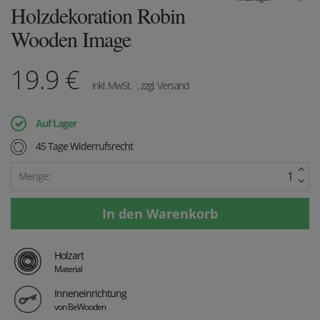
Holzdekoration Robin
Wooden Image
19.9
€
inkl. MwSt.
, zzgl. Versand
Auf Lager
45 Tage Widerrufsrecht
Menge:
Holzart
Material
Inneneinrichtung
von BeWooden