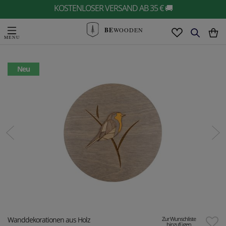
KOSTENLOSER VERSAND AB 35 € 🚚
BE
WOODEN
Neu
Wanddekorationen aus Holz
Zur Wunschliste
hinzufügen