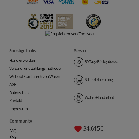
Sonstige Links
Service
Händler werden
30 Tage Rückgaberecht
Versand- und Zahlungsmethoden
Widerruf / Umtausch von Waren
Schnelle Lieferung
AGB
Datenschutz
Wahre Handarbeit
Kontakt
Impressum
Community
34.615€
FAQ
Blog