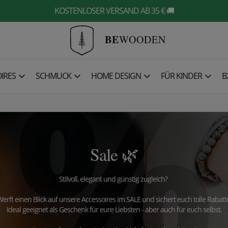
KOSTENLOSER VERSAND AB 35 € 🚚
BE
WOODEN
IRES
SCHMUCK
HOME DESIGN
FÜR KINDER
B
Sale 🌿
Stilvoll, elegant und günstig zugleich?
erft einen Blick auf unsere Accessoires im SALE und sichert euch tolle Rabatt
Ideal geeignet als Geschenk für eure Liebsten - aber auch für euch selbst.