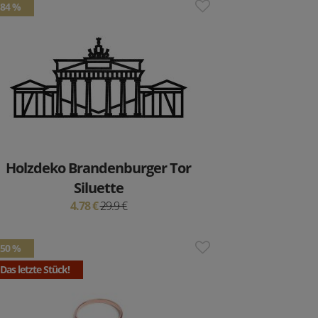
84 %
Holzdeko Brandenburger Tor
Siluette
4.78 €
29.9 €
50 %
Das letzte Stück!