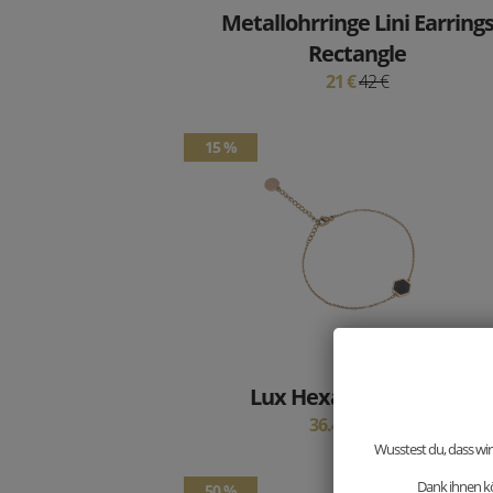
Metallohrringe Lini Earring
Rectangle
21 €
42 €
15 %
Lux Hexagon Bracelet
36.46 €
42.9 €
Wusstest du, dass wir
Dank ihnen kö
50 %