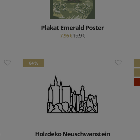
Plakat Emerald Poster
7.96 €
19.9 €
84 %
e
Holzdeko Neuschwanstein