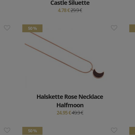
Castle Siluette
4.78 €
29.9 €
50 %
Halskette Rose Necklace
Halfmoon
24.95 €
49.9 €
50 %