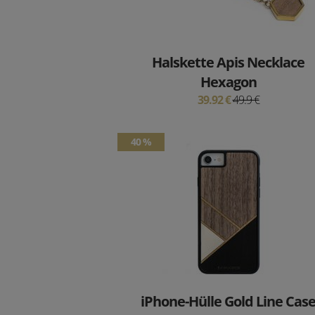
Halskette Apis Necklace
Hexagon
39.92 €
49.9 €
40 %
iPhone-Hülle Gold Line Cas