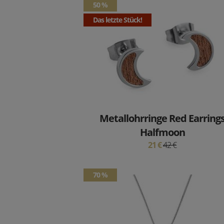
50 %
Das letzte Stück!
Metallohrringe Red Earring
Halfmoon
21 €
42 €
70 %