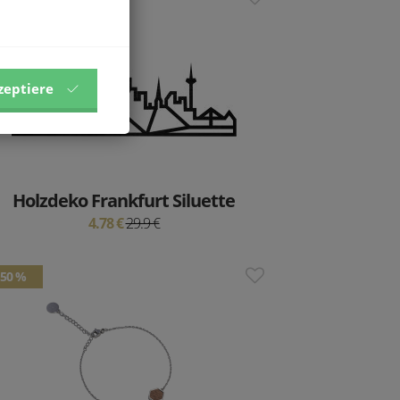
zeptiere
Holzdeko Frankfurt Siluette
4.78 €
29.9 €
50 %