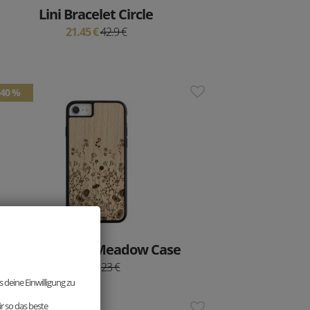
Lini Bracelet Circle
21.45 €
42.9 €
40 %
iPhone-Hülle Meadow Case
13.8 €
23 €
 deine Einwilligung zu
r so das beste
84 %