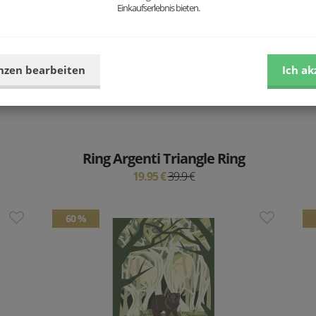
Einkaufserlebnis bieten.
Das letzte Stück!
nzen bearbeiten
Ich ak
Ring Argenti Triangle Ring
19.95 €
39.9 €
60 %