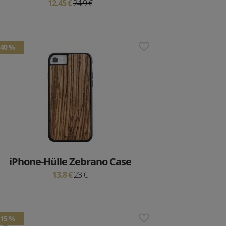
12.45 €
24.9 €
40 %
iPhone-Hülle Zebrano Case
13.8 €
23 €
15 %