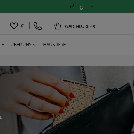
Login
(
0
)
WARENKORB
(
0
)
2B
ÜBER UNS
HAUSTIERE
e.