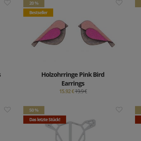
20 %
Bestseller
s
Holzohrringe Pink Bird
Earrings
15.92 €
19.9 €
50 %
Das letzte Stück!