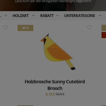
Lasst euch von den einzigartien Holzdesigns begeistern!
L
HOLZART
RABATT
UNTERKATEGORIE
25 %
Holzbrosche Sunny Cutebird
Brooch
8.18 €
10.9 €