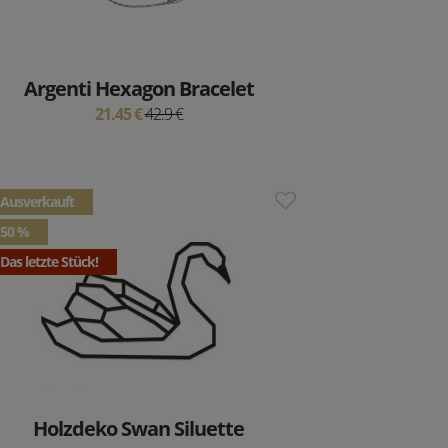
Argenti Hexagon Bracelet
21.45 €
42.9 €
Ausverkauft
50 %
Das letzte Stück!
Holzdeko Swan Siluette