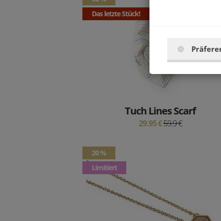
Das letzte Stück!
Präfere
Tuch Lines Scarf
29.95 €
59.9 €
20 %
Limitiert