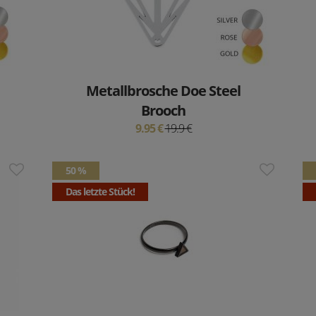
Metallbrosche Doe Steel
Brooch
9.95 €
19.9 €
50 %
Das letzte Stück!