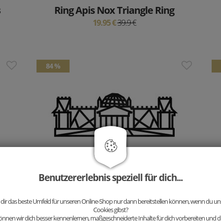
s
Ring Apis Nox Triangle Ring
19.95 €
39.9 €
84 %
Benutzererlebnis speziell für dich...
Holzdeko Reichstag Siluette
4.78 €
29.9 €
 dir das beste Umfeld für unseren Online-Shop nur dann bereitstellen können, wenn du uns
Cookies gibst?
nnen wir dich besser kennenlernen, maßgeschneiderte Inhalte für dich vorbereiten und di
50 %