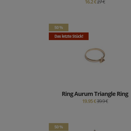
16.2 €
27 €
50 %
Das letzte Stück!
Ring Aurum Triangle Ring
19.95 €
39.9 €
50 %