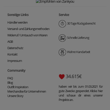
Sonstige Links
Service
Händler werden
30 Tage Rückgaberecht
Versand- und Zahlungsmethoden
Widerruf / Umtausch von Waren
Schnelle Lieferung
AGB
Datenschutz
Wahre Handarbeit
Kontakt
Impressum
Community
34.615€
FAQ
Blog
haben wir bis zum 01.03.2021 für
Outfit Inspiration
gute Zwecke gespendet. Klicke hier
Merchandise für Unternehmen
und schaue dir eines unserer
Unsere Story
Projekte an.