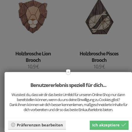
Holzbrosche Lion
Holzbrosche Pisces
Brooch
Brooch
10.9 €
10.9 €
Benutzererlebnis speziell für dich...
Wusstest du, dass wir dir das beste Umfeld für unseren Online-Shop nur dann
bereitstellen können, wenn du uns deine Einwilligung zu Cookies gibst?
Dank ihnen können wir dich besser kennenlernen, maßgeschneiderte Inhalte für
dich vorbereiten und dir so das beste Einkaufserlebnis bieten.
Präferenzen bearbeiten
Ich akzeptiere