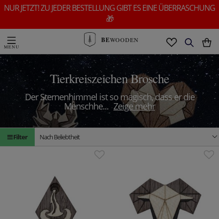
NUR JETZT! ZU JEDER BESTELLUNG GIBT ES EINE ÜBERRASCHUNG
🎁
BE
WOODEN
Tierkreiszeichen Brosche
Der Sternenhimmel ist so magisch, dass er die
Menschhe
...
Zeige mehr
Filter
Nach Beliebtheit