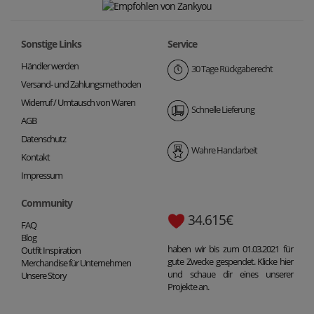
Sonstige Links
Service
Händler werden
30 Tage Rückgaberecht
Versand- und Zahlungsmethoden
Widerruf / Umtausch von Waren
Schnelle Lieferung
AGB
Datenschutz
Wahre Handarbeit
Kontakt
Impressum
Community
34.615€
FAQ
Blog
haben wir bis zum 01.03.2021 für
Outfit Inspiration
gute Zwecke gespendet. Klicke hier
Merchandise für Unternehmen
und schaue dir eines unserer
Unsere Story
Projekte an.