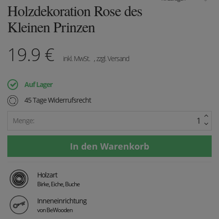
Holzdekoration Rose des
Kleinen Prinzen
19.9
€
inkl. MwSt.
, zzgl. Versand
Auf Lager
45 Tage Widerrufsrecht
Menge:
Holzart
Birke, Eiche, Buche
Inneneinrichtung
von BeWooden