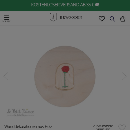
KOSTENLOSER VERSAND AB 35 € 🚚
BE
WOODEN
Wanddekorationen aus Holz
Zur Wunschliste
hinzufügen