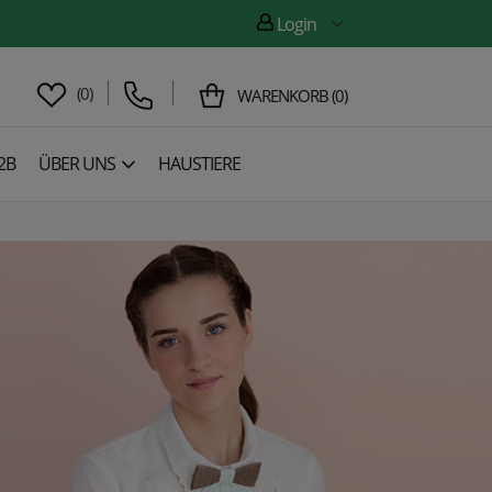
Login
(
0
)
WARENKORB
(
0
)
2B
ÜBER UNS
HAUSTIERE