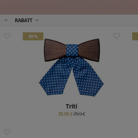
RABATT
50 %
Triti
39.95 €
79.9 €