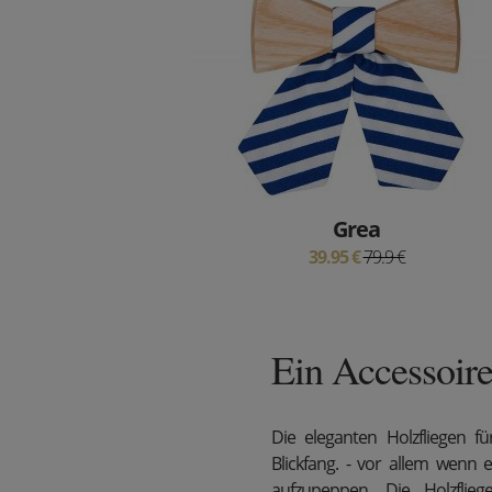
Grea
39.95 €
79.9 €
Ein Accessoire
Die eleganten Holzfliegen 
Blickfang. - vor allem wenn 
aufzupeppen. Die Holzflie