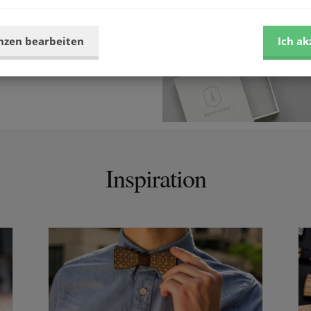
e Fliege sein sollte, lässt sich
auch sehr gut mit einem unserer
nzen bearbeiten
Ich ak
 unseren Taschenspiegeln oder
Inspiration