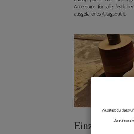
Accessoire für alle festlich
ausgefallenes Alltagsoutfit.
Wusstest du, dass wir
Dank ihnen kö
Einzigartige 