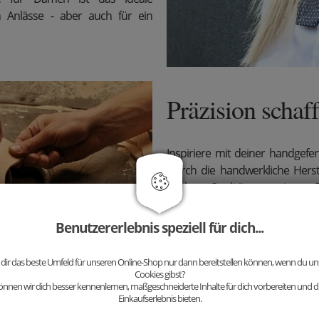
en Anlässe - aber auch für ein
Präzision schaf
Inspiriere mit deiner handgefer
Durch die handwerkliche Hers
höchste Qualität garantieren.
besoneren Patina des Accesso
Stilbewusstsein und begeistere
Benutzererlebnis speziell für dich...
 dir das beste Umfeld für unseren Online-Shop nur dann bereitstellen können, wenn du uns
Cookies gibst?
nnen wir dich besser kennenlernen, maßgeschneiderte Inhalte für dich vorbereiten und di
Kombinationen
Einkaufserlebnis bieten.