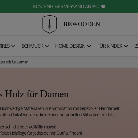
KOSTENLOSER VERSAND AB 35 € 🚚
BE
WOODEN
IRES
SCHMUCK
HOME DESIGN
FÜR KINDER
B
aus Holz für Damen
us Holz für Damen
! Hochwertige Materialien in Kombination mit liebevoller Handarbeit
hten Unikat werden, die deinen individuellen Stil unterstreicht.
er schlicht oder auffällig magst:
fekte Holzfiege für jedes deiner Outfits finden!