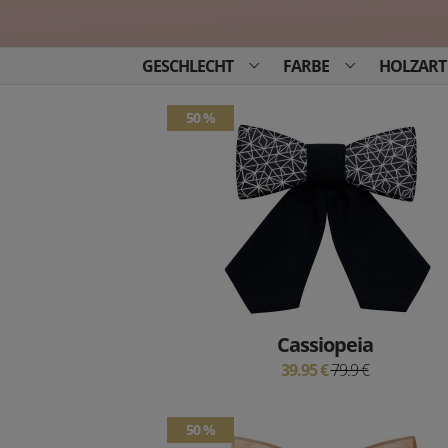
GESCHLECHT
FARBE
HOLZART
50 %
Cassiopeia
39.95 €
79.9 €
50 %