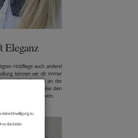
ft Eleganz
tigten Holzfliege auch andere!
tellung können wir dir immer
 Dies macht sich auch an der
ires bemerkbar. Beweise dein
 deine Mitmenschen davon.
 deine Einwilligung zu
r so das beste