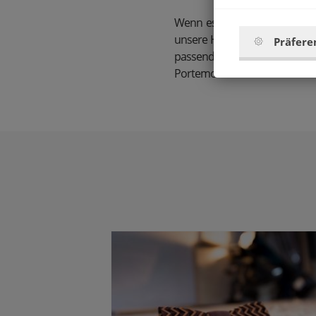
Wenn es einmal mehr als nur di
unsere Holzfliege für Damen 
Präfere
passenden Perlenarmbänder,
Portemonnaies kombinieren.