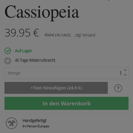
Cassiopeia
39.95
€
79.9
€
inkl. MwSt.
, zzgl. Versand
Auf Lager
45 Tage Widerrufsrecht
Menge:
Handgefertigt
Im Herzen Europas