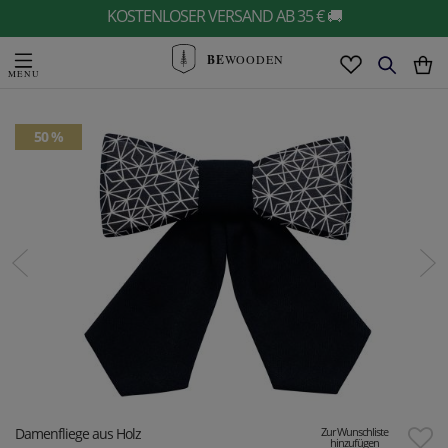
KOSTENLOSER VERSAND AB 35 € 🚚
BE
WOODEN
50 %
Damenfliege aus Holz
Zur Wunschliste
hinzufügen