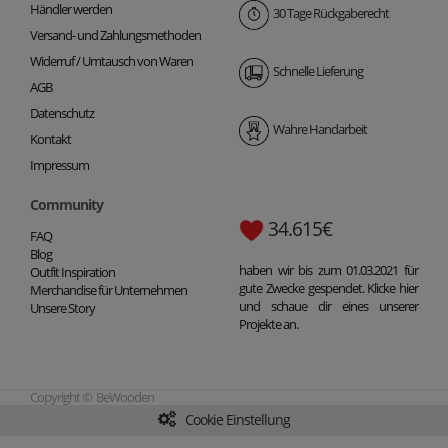
Händler werden
30 Tage Rückgaberecht
Versand- und Zahlungsmethoden
Widerruf / Umtausch von Waren
Schnelle Lieferung
AGB
Datenschutz
Wahre Handarbeit
Kontakt
Impressum
Community
34.615€
FAQ
Blog
haben wir bis zum 01.03.2021 für
Outfit Inspiration
gute Zwecke gespendet. Klicke hier
Merchandise für Unternehmen
und schaue dir eines unserer
Unsere Story
Projekte an.
Copyright © BeWooden
Cookie Einstellung