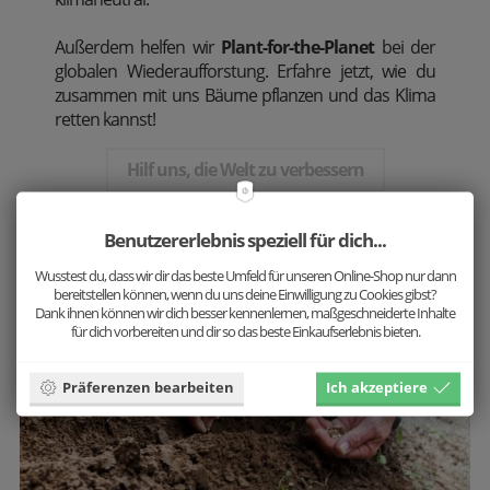
Außerdem
helfen wir
Plant-for-the-Planet
bei der
globalen Wiederaufforstung. Erfahre jetzt, wie du
zusammen mit uns Bäume pflanzen und das Klima
retten kannst!
Hilf uns, die Welt zu verbessern
Benutzererlebnis speziell für dich...
Wusstest du, dass wir dir das beste Umfeld für unseren Online-Shop nur dann
bereitstellen können, wenn du uns deine Einwilligung zu Cookies gibst?
Dank ihnen können wir dich besser kennenlernen, maßgeschneiderte Inhalte
für dich vorbereiten und dir so das beste Einkaufserlebnis bieten.
Präferenzen bearbeiten
Ich akzeptiere